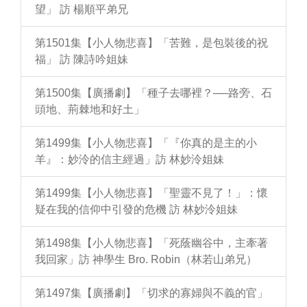
望」 訪 楊順平弟兄
第1501集【小人物悲喜】「苦難，是包裝後的祝
福」 訪 陳詩吟姐妹
第1500集【廣播劇】「種子去哪裡？──路旁、石
頭地、荊棘地和好土」
第1499集【小人物悲喜】「『你真的是主的小
羊』：妙泠的信主經過」訪 林妙泠姐妹
第1499集【小人物悲喜】「聖靈不見了！」：懷
疑在我的信仰中引發的危機 訪 林妙泠姐妹
第1498集【小人物悲喜】「死蔭幽谷中，主牽著
我回家」訪 神學生 Bro. Robin（林若山弟兄）
第1497集【廣播劇】「切求的寡婦與不義的官」