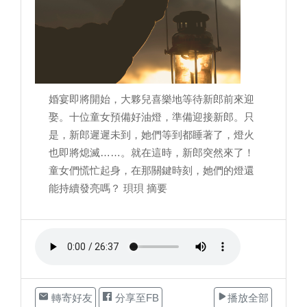
婚宴即將開始，大夥兒喜樂地等待新郎前來迎
娶。十位童女預備好油燈，準備迎接新郎。只
是，新郎遲遲未到，她們等到都睡著了，燈火
也即將熄滅……。就在這時，新郎突然來了！
童女們慌忙起身，在那關鍵時刻，她們的燈還
能持續發亮嗎？ 珼珼 摘要
轉寄好友
分享至FB
播放全部