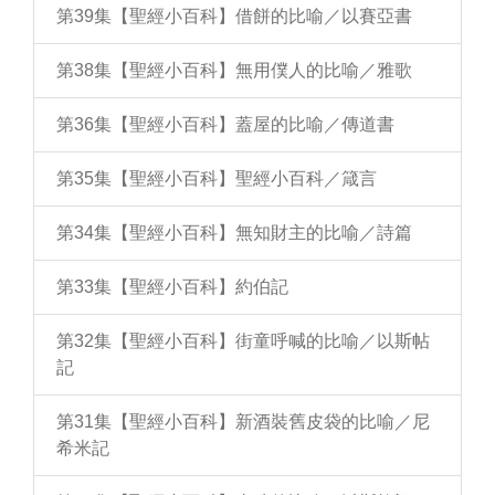
第39集【聖經小百科】借餅的比喻／以賽亞書
第38集【聖經小百科】無用僕人的比喻／雅歌
第36集【聖經小百科】蓋屋的比喻／傳道書
第35集【聖經小百科】聖經小百科／箴言
第34集【聖經小百科】無知財主的比喻／詩篇
第33集【聖經小百科】約伯記
第32集【聖經小百科】街童呼喊的比喻／以斯帖
記
第31集【聖經小百科】新酒裝舊皮袋的比喻／尼
希米記