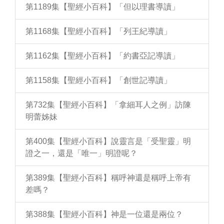
第1189集【聖經小百科】「但以理書導讀」
第1168集【聖經小百科】「列王紀導讀」
第1162集【聖經小百科】「約書亞記導讀」
第1158集【聖經小百科】「創世記導讀」
第732集【聖經小百科】「拿細耳人之例」訪陳
明蕾姊妹
第400集【聖經小百科】說靈言是「受聖靈」明
證之一，還是「唯一」明證呢？
第389集【聖經小百科】稱呼神還是稱呼上帝有
差嗎？
第388集【聖經小百科】神是一位還是兩位？