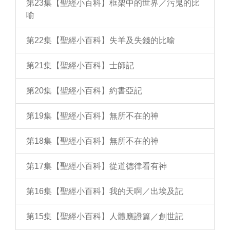
第23集【聖經小百科】框架中的世界／污鬼的比
喻
第22集【聖經小百科】失羊及失錢的比喻
第21集【聖經小百科】士師記
第20集【聖經小百科】約書亞記
第19集【聖經小百科】無所不在的神
第18集【聖經小百科】無所不在的神
第17集【聖經小百科】從道德律看有神
第16集【聖經小百科】我的天啊／出埃及記
第15集【聖經小百科】人體應證篇／創世記