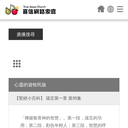
廣播搜尋
心靈的遊牧民族
【聖經小百科】 箴言第一章 第95集
「傳揚敬畏神的智慧」。第一段，箴言的功
用；第二段，勸告年輕人；第三段，智慧的呼