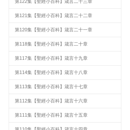
第122集【聖經小百科】箴言二十三章
第121集【聖經小百科】箴言二十二章
第120集【聖經小百科】箴言二十一章
第118集【聖經小百科】箴言二十章
第117集【聖經小百科】箴言十九章
第114集【聖經小百科】箴言十八章
第113集【聖經小百科】箴言十七章
第112集【聖經小百科】箴言十六章
第111集【聖經小百科】箴言十五章
第110集【聖經小百科】箴言十四章