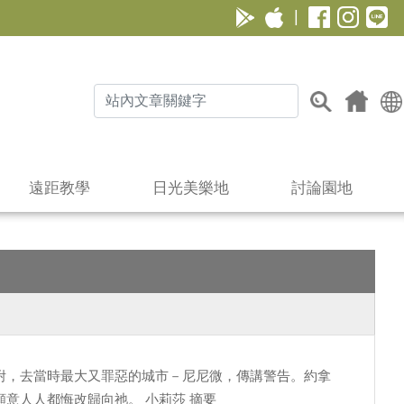
|
遠距教學
日光美樂地
討論園地
咐，去當時最大又罪惡的城市－尼尼微，傳講警告。約拿
意人人都悔改歸向祂。 小莉莎 摘要