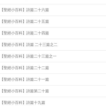
集【聖經小百科】詩篇二十六篇
集【聖經小百科】詩篇二十五篇
集【聖經小百科】詩篇二十四篇
集【聖經小百科】詩篇 二十三篇之二
集【聖經小百科】詩篇二十三篇之一
集【聖經小百科】詩篇二十二篇
集【聖經小百科】詩篇二十一篇
集【聖經小百科】詩篇第二十篇
集【聖經小百科】詩篇十九篇