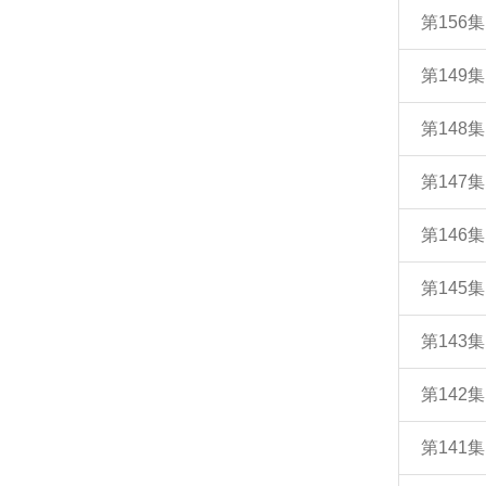
第156
第149
第148
第147
第146
第145
第143
第142
第141