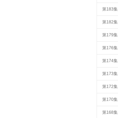
第183
第182
第179
第176
第174
第173
第172
第170
第168