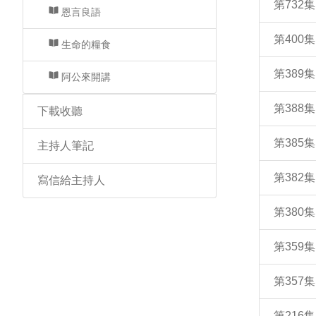
第73
恩言良語
第40
生命的糧食
第38
阿公來開講
第388
下載收聽
第38
主持人筆記
第382
寫信給主持人
第380
第359
第357
第216