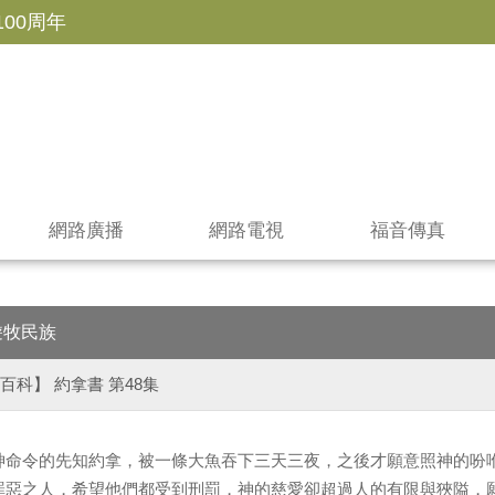
100周年
網路廣播
網路電視
福音傳真
遊牧民族
百科】 約拿書 第48集
神命令的先知約拿，被一條大魚吞下三天三夜，之後才願意照神的吩
罪惡之人，希望他們都受到刑罰，神的慈愛卻超過人的有限與狹隘，願