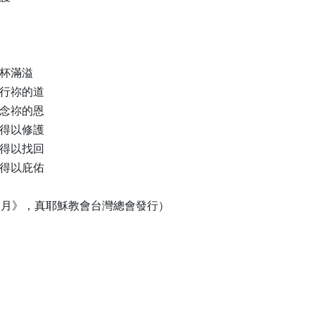
杯滿溢

行祢的道

念祢的恩

得以修護

得以找回

得以庇佑

年7月》，真耶穌教會台灣總會發行）