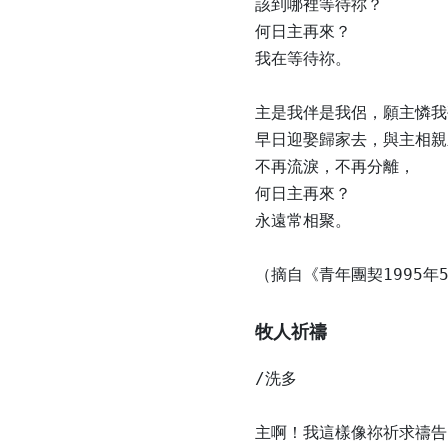
該到哪裡等待祢？

何日主再來？

我在等待祢。

主是我伴是我侶，願主憐我
早日迎娶歸家去，與主相親
不再流淚，不再分離，

何日主再來？

永遠常相聚。

（摘自《青年團契1995
牧人祈禱
/洗多

主啊！我這樣像祢祈求禱告
