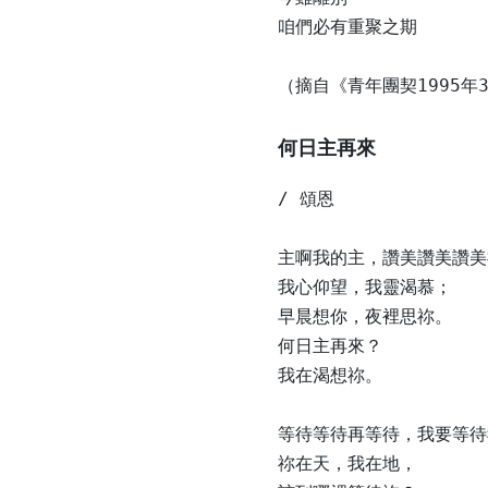
咱們必有重聚之期

（摘自《青年團契1995
何日主再來
/ 頌恩

主啊我的主，讚美讚美讚美
我心仰望，我靈渴慕；

早晨想你，夜裡思祢。

何日主再來？

我在渴想祢。

等待等待再等待，我要等待
祢在天，我在地，
