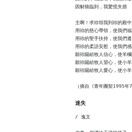
因豺狼臨到，我驚慌失措

主啊！求祢領我到祢的殿中

用祢的慈心帶領，使我們福
用祢的聖手扶持，使我們遵
用祢的柔語安慰，使我們感
願祢賜給牧人信心，使羊欄
願祢賜給牧人望心，使小羊
願祢賜給牧人愛心，使小羊
（摘自《青年團契1995
迷失
/ 逸文
