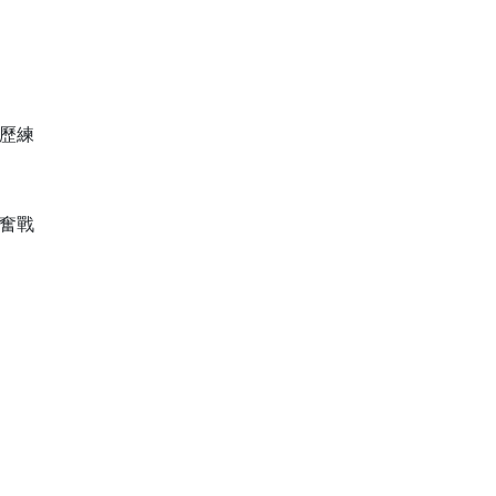
歷練

奮戰
