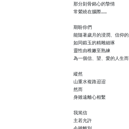
那分刻骨銘心的摯情

常縈繞在腦際……

期盼你們

能隨著歲月的浸潤、信仰的
如同鍛玉的精雕細琢

靈性由稚嫩至熟練

為一個信、望、愛的人生而
縱然

山重水複路迢迢

然而

身雖遠離心相繫

我篤信

主若允許

今雖離別
