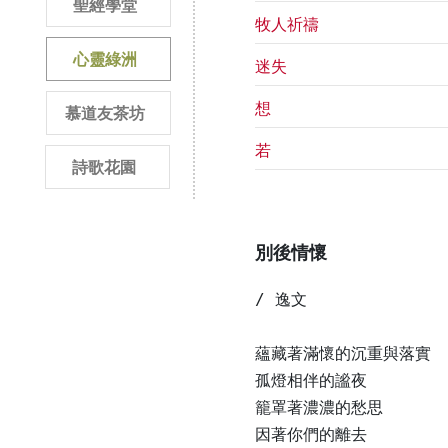
聖經學堂
牧人祈禱
心靈綠洲
迷失
想
慕道友茶坊
若
詩歌花園
別後情懷
/ 逸文

蘊藏著滿懷的沉重與落實

孤燈相伴的謐夜

籠罩著濃濃的愁思

因著你們的離去
