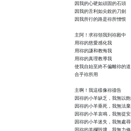
因我的心硬如頑固的石頭

因我的舌利如尖銳的刀劍

因我所行的路是祢所憎恨

主阿！求祢領我到祢殿中

用祢的慈愛感化我

用祢的謙和教悔我

用祢的真理教導我

使我自始至終不偏離祢的道

合乎祢所用

主啊！我這樣像祢禱告

因祢的小羊缺乏，我無以飽
因祢的小羊垂死，我無法棄
因祢的小羊哀鳴，我無從安
因祢的小羊迷失，我無處尋
因祢的羊欄毀壞，我無力修