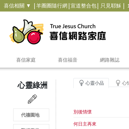
|
|
|
|
喜信相關 ▼
羊圈圈隨行網
宣道整合包
只見耶穌
喜信家庭
喜信福音
網路雜誌
心靈小品
心
心靈綠洲
別後情懷
代禱園地
何日主再來