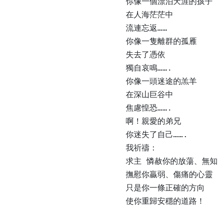
你像一個漂泊天涯的孩子

在人海茫茫中

流連忘返……

你像一隻離群的孤雁

失去了憑依

獨自哀鳴…….

你像一頭迷途的羔羊

在深山巨谷中

焦慮惶恐…….

啊！親愛的弟兄

你迷失了自己…….

我祈禱：

求主 憐赦你的放蕩、無知

撫慰你贏弱、傷痛的心靈

只是你一條正確的方向

使你重歸安穩的道路！
