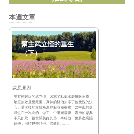
本週文章
幫主武立慬的重生
（下）
蒙恩見證
​患有乾眼症的武立慬，因忘了點藥水磨破眼角膜，
治療無效且更嚴重，真神的醫治加添了他受洗的決
心。受洗後的立慬漸漸停服各種藥物，曾中風的身
體也在一次次的「做工」中漸漸康復。真神的恩典
不只如此，祂賞賜美好的另一半給他，更將產業賜
給他，同時也帶領他、管教他……。