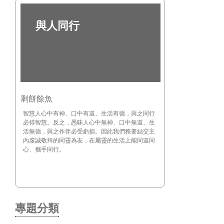
​與人同行
剩餅餘魚
智慧人心中有神、口中有道、生活有德，與之同行
必得智慧。反之，愚昧人心中無神、口中無道、生
活無德，與之作伴必受虧損。因此我們務要結交主
內虔誠敬拜的同靈為友，在屬靈的生活上能同道同
心、攜手同行。
專題分類