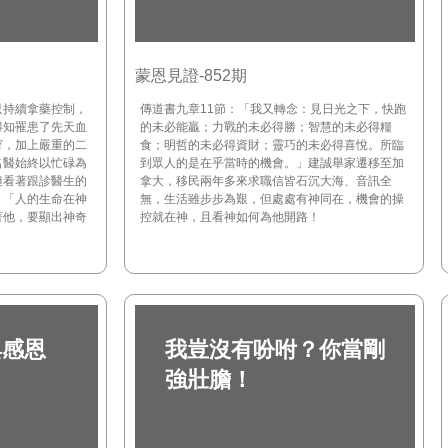
蒙恩見證-852期
只持續拿藥控制，
傳道書九章11節：「我又轉念：見日光之下，快跑
得知罹患了先天血
的未必能贏；力戰的未必得勝；智慧的未必得糧
窄，加上嚴重的二
食；明哲的未必得資財；靈巧的未必得喜悅。所臨
名醫始終以忙碌為
到眾人的是在乎當時的機會。」建誠舉家遷移至加
但看著跟診醫生的
拿大，移民兩年多來求職信皆石沉大海、音訊全
：「人的生命在神
無，生活雖步步為艱，但處處有神同在，機會的操
著他，要顯出神奇
控就在神，且看神如何為他開路！
與感恩
我豈沒有吩咐？你當剛
強壯膽！