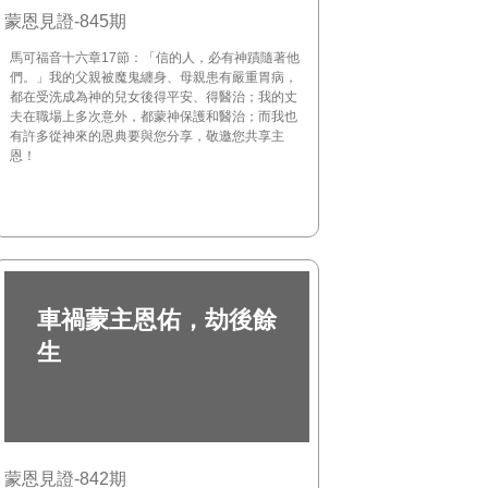
蒙恩見證-845期
馬可福音十六章17節：「信的人，必有神蹟隨著他
們。」我的父親被魔鬼纏身、母親患有嚴重胃病，
都在受洗成為神的兒女後得平安、得醫治；我的丈
夫在職場上多次意外，都蒙神保護和醫治；而我也
有許多從神來的恩典要與您分享，敬邀您共享主
恩！
車禍蒙主恩佑，劫後餘
生
蒙恩見證-842期