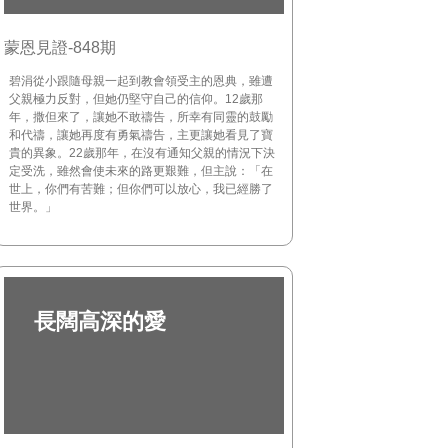
蒙恩見證-848期
碧涓從小跟隨母親一起到教會領受主的恩典，雖遭
父親極力反對，但她仍堅守自己的信仰。12歲那
年，撒但來了，讓她不敢禱告，所幸有同靈的鼓勵
和代禱，讓她再度有勇氣禱告，主更讓她看見了寶
貴的異象。22歲那年，在沒有通知父親的情況下決
定受洗，雖然會使未來的路更艱難，但主說：「在
世上，你們有苦難；但你們可以放心，我已經勝了
世界。」
長闊高深的愛