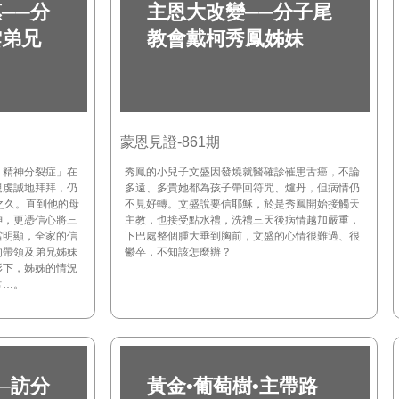
──分
主恩大改變──分子尾
雲弟兄
教會戴柯秀鳳姊妹
蒙恩見證-861期
「精神分裂症」在
秀鳳的小兒子文盛因發燒就醫確診罹患舌癌，不論
親虔誠地拜拜，仍
多遠、多貴她都為孩子帶回符咒、爐丹，但病情仍
之久。直到他的母
不見好轉。文盛說要信耶穌，於是秀鳳開始接觸天
神，更憑信心將三
主教，也接受點水禮，洗禮三天後病情越加嚴重，
當明顯，全家的信
下巴處整個腫大垂到胸前，文盛的心情很難過、很
的帶領及弟兄姊妹
鬱卒，不知該怎麼辦？
形下，姊姊的情況
常…。
─訪分
黃金•葡萄樹•主帶路