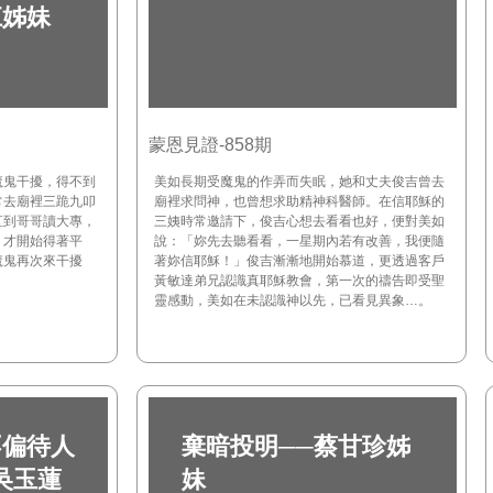
江姊妹
蒙恩見證-858期
魔鬼干擾，得不到
美如長期受魔鬼的作弄而失眠，她和丈夫俊吉曾去
常去廟裡三跪九叩
廟裡求問神，也曾想求助精神科醫師。在信耶穌的
直到哥哥讀大專，
三姨時常邀請下，俊吉心想去看看也好，便對美如
，才開始得著平
說：「妳先去聽看看，一星期內若有改善，我便隨
魔鬼再次來干擾
著妳信耶穌！」俊吉漸漸地開始慕道，更透過客戶
黃敏達弟兄認識真耶穌教會，第一次的禱告即受聖
靈感動，美如在未認識神以先，已看見異象…。
不偏待人
棄暗投明──蔡甘珍姊
吳玉蓮
妹