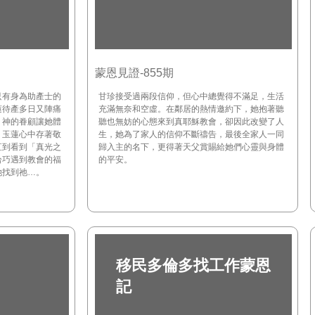
蒙恩見證-855期
只有身為助產士的
甘珍接受過兩段信仰，但心中總覺得不滿足，生活
蓮待產多日又陣痛
充滿無奈和空虛。在鄰居的熱情邀約下，她抱著聽
，神的眷顧讓她體
聽也無妨的心態來到真耶穌教會，卻因此改變了人
。玉蓮心中存著敬
生，她為了家人的信仰不斷禱告，最後全家人一同
直到看到「真光之
歸入主的名下，更得著天父賞賜給她們心靈與身體
恰巧遇到教會的福
的平安。
她找到祂…。
移民多倫多找工作蒙恩
記