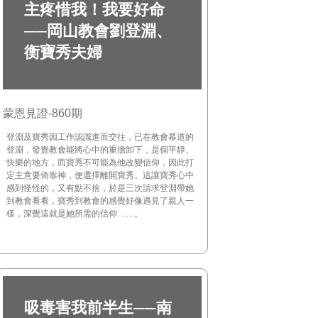
主疼惜我！我要好命
──岡山教會劉登淵、
衡寶秀夫婦
蒙恩見證-860期
登淵及寶秀因工作認識進而交往，已在教會慕道的
登淵，發覺教會能將心中的重擔卸下，是個平靜、
快樂的地方，而寶秀不可能為他改變信仰，因此打
定主意要倚靠神，便選擇離開寶秀。這讓寶秀心中
感到怪怪的，又有點不捨，於是三次請求登淵帶她
到教會看看，寶秀到教會的感覺好像遇見了親人一
樣，深覺這就是她所需的信仰……。
吸毒害我前半生──南