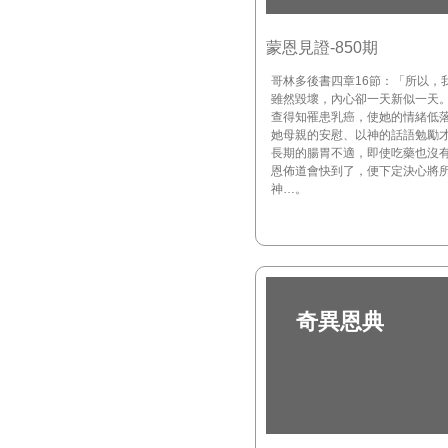
蒙恩見證-850期
哥林多後書四章16節：「所以，
雖然毀壞，內心卻一天新似一天
查得知罹患乳癌，使她的情緒低
她母親的安慰、以神的話語勉勵
長期的腸胃不適，即使吃藥也沒
恩佈道會快到了，便下定決心將
神…。
奇異恩典