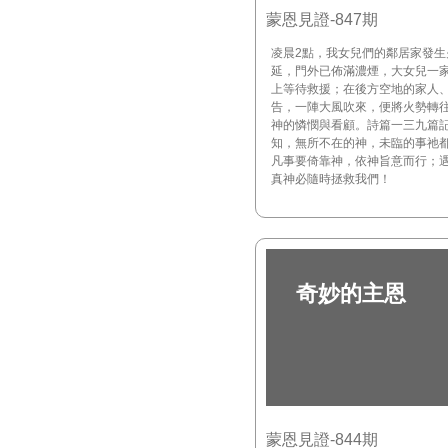
蒙恩見證-847期
凌晨2點，我女兒們的鄰居家發生
延，門外已佈滿濃煙，大女兒一
上等待救援；在後方空地的家人
告，一陣大風吹來，便將火勢轉
神的憐憫與看顧。詩篇一三九篇
知，無所不在的神，未臨的事祂
凡事要倚靠神，依神旨意而行；
真神必隨時拯救我們！
奇妙的主恩
蒙恩見證-844期