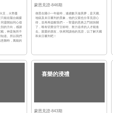
蒙恩見證-846期
火災，火勢蔓
偉恩在國小一年級時，連續數天做異夢，是天國、
家只能在陽台鐵窗
地獄及末日審判的景象，他的父親也分享見證心
、同靈開始同心禱
得，並再再提醒我們－－聖靈的恩典之門就快關
往別的方向，感謝
了，唯有切實信守主吩咐、努力追求的人才能進
記載，神是無所不
去。親愛的朋友，快來閱讀他的見證，以了解天國
都知道。所以我們
和末日審判吧！
遇患難時，萬能的
喜樂的浸禮
蒙恩見證-843期