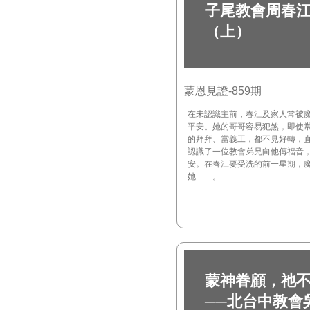
子尾教會周春
（上）
蒙恩見證-859期
在未認識主前，春江及家人常被
平安。她的哥哥容易犯煞，即使
的拜拜、當義工，都不見好轉，
認識了一位教會弟兄向他傳福音
安。在春江要受洗的前一星期，
她……。
蒙神眷顧，祂
──北台中教會