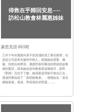
得救在乎歸回安息──
訪松山教會林麗惠姊妹
蒙恩見證-863期
工作十年的麗惠向來不把資淺的員工看在眼裡，但
是從公司派來支援的年輕人，卻讓她由震驚、佩
服、到想向他學習。麗惠對新同事說的聖經的故事
感到驚訝，因為她也曾到教會慕道幾個月，卻對
《聖經》完全不了解，她渴慕道理卻不敢自己去，
透過同事知道了「真耶穌教會」，便開始在「喜信
網路家庭」慕道、學習禱告求聖靈……。