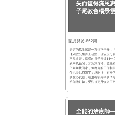
失而復得滿恩惠
子尾教會楊景
蒙恩見證-862期
景雲的原生家庭一直很不平安，
他四位兄姐身上發病，僅管父母
不見改善，這樣的日子長達14年
親中風住院，才認識真神、體驗
位姐姐接回家，但魔鬼的工作相
仰也差點崩潰了；感謝神，有神
的愛心代禱，在沒有靠藥物的情
明顯地好轉，受洗後更是恢復正
全能的治療師─