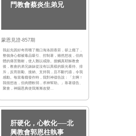
門教會蔡炎生弟兄
蒙恩見證-857期
我起先因好奇而嚐了幾口海洛因香菸，卻上癮了，
整個身心都被毒品吸引、控制著，雖然想改，但肉
體的痛苦難耐，使人難以戒除。接觸真耶穌教會
後，教會的弟兄姊妹從沒有以異樣的眼光看待、排
斥，反而鼓勵、接納、支持我，且不斷代禱，令我
感動。每當毒癮發作時，我對神禱告說：「主啊！
我很想改，但肉體軟弱，求神幫助。」靠著禱告、
聚會，神賜恩典使我漸漸改變…
肝硬化，心軟化──北
興教會郭恩柱執事