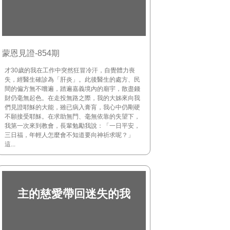
蒙恩見證-854期
才30歲的我在工作中突然狂冒冷汗，自覺體力喪
失，經醫生確診為「肝炎」。此後醫生的處方、民
間的偏方無不嚐遍，踏遍嘉義境內的廟宇，散盡錢
財仍毫無起色。在走投無路之際，我的大姊來向我
們見證耶穌的大能，雖已病入膏肓，我心中仍剛硬
不願接受耶穌。在求助無門、毫無依靠的失望下，
我第一次來到教會，長輩勉勵我說：「一日平安，
三日福，年輕人怎麼會不知道要向神祈求呢？」
這...
主的慈愛帶回迷失的我