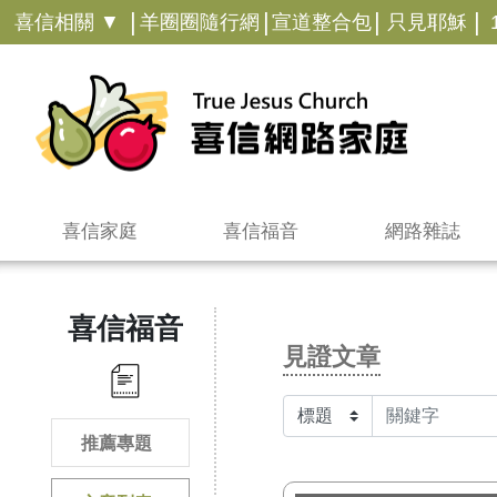
|
|
|
|
喜信相關 ▼
羊圈圈隨行網
宣道整合包
只見耶穌
喜信家庭
喜信福音
網路雜誌
喜信福音
見證文章
推薦專題