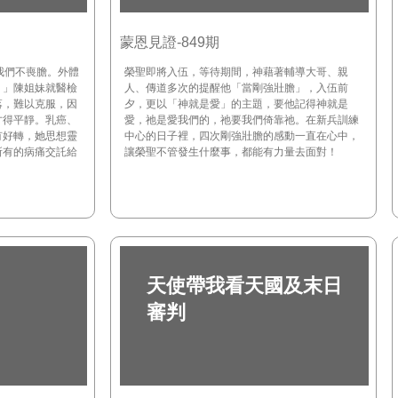
蒙恩見證-849期
我們不喪膽。外體
榮聖即將入伍，等待期間，神藉著輔導大哥、親
。」陳姐妹就醫檢
人、傳道多次的提醒他「當剛強壯膽」，入伍前
落，難以克服，因
夕，更以「神就是愛」的主題，要他記得神就是
才得平靜。乳癌、
愛，祂是愛我們的，祂要我們倚靠祂。在新兵訓練
有好轉，她思想靈
中心的日子裡，四次剛強壯膽的感動一直在心中，
所有的病痛交託給
讓榮聖不管發生什麼事，都能有力量去面對！
天使帶我看天國及末日
審判