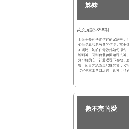
姊妹
蒙恩見證-856期
玉蓮生長於傳統信仰的家庭中，
伯母是真耶穌教會的信徒，當玉
加劇時，她的伯母教她如何禱告
驗到神，回到台北後開始尋找神
拜耶穌的心，卻遲遲尋不著祂，
聲」節目才認識真耶穌教會，又
音宣傳車由巷口經過，真神引領
數不完的愛