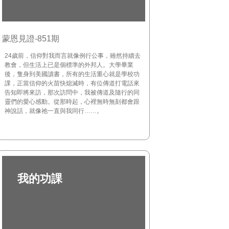
蒙恩見證-851期
24歲前，信仰對我而言就像例行公事，雖然持續去
教會，但生活上已是個標準的外邦人。大學畢業
後，隻身到美國讀書，所有的生活重心就是學校功
課，正當信仰的火苗快熄滅時，有位傳道打電話來
告知即將來訪，那次訪問中，我被傳道及隨行的同
靈們的愛心感動。從那時起，心裡無時無刻都會跟
神說話，就像祂一直與我同行……。
我的功課