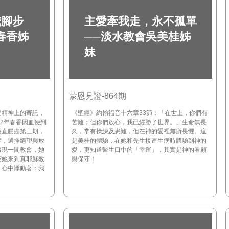
我腳步
主愛牽我走，永不孤單
春香姊
──淡水教會吳美桂姊
妹
蒙恩見證-864期
是精神上的寄託，
《聖經》約翰福音十六章33節：「在世上，你們有
02年春香因血便到
苦難；但你們放心，我已經勝了世界。」生命無長
為直腸癌第三期，
久，常有操練及患難，但在神的愛裡無所畏懼。這
症，選擇絕望與放
是美桂的體驗，在她和先生接連生病時體驗到神的
出現一間教會，她
愛，更知道醫生口中的「幸運」，其實是神的看顧
紹她來到真耶穌教
與保守！
，心中悸動著：我