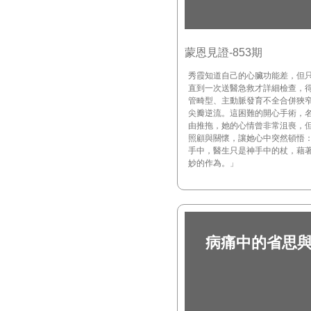
蒙恩見證-853期
秀霞知道自己的心臟功能差，但
直到一次送醫急救才詳細檢查，
管畸型、主動脈發育不全合併狹
尖瓣逆流。這困難的開心手術，
由推拖，她的心情曾非常沮喪，
照顧與關懷，讓她心中突然頓悟
手中，醫生只是神手中的杖，藉
妙的作為。」
病痛中的省思