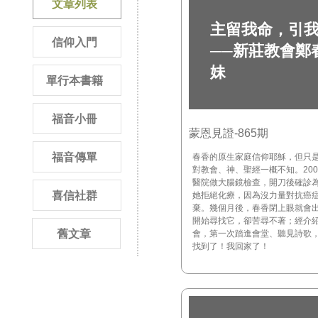
文章列表
主留我命，引
信仰入門
──新莊教會鄭
妹
單行本書籍
福音小冊
蒙恩見證-865期
福音傳單
春香的原生家庭信仰耶穌，但只
對教會、神、聖經一概不知。20
醫院做大腸鏡檢查，開刀後確診
喜信社群
她拒絕化療，因為沒力量對抗癌
棄。幾個月後，春香閉上眼就會
開始尋找它，卻苦尋不著；經介
舊文章
會，第一次踏進會堂、聽見詩歌
找到了！我回家了！