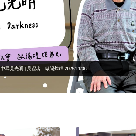
{置頂} | 奇妙改變從神而來 | 見證者：林瓊瑤 2025/