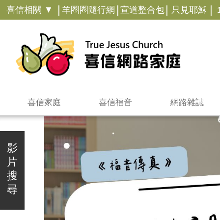
|
|
|
|
喜信相關 ▼
羊圈圈隨行網
宣道整合包
只見耶穌
喜信家庭
喜信福音
網路雜誌
影
片
搜
尋