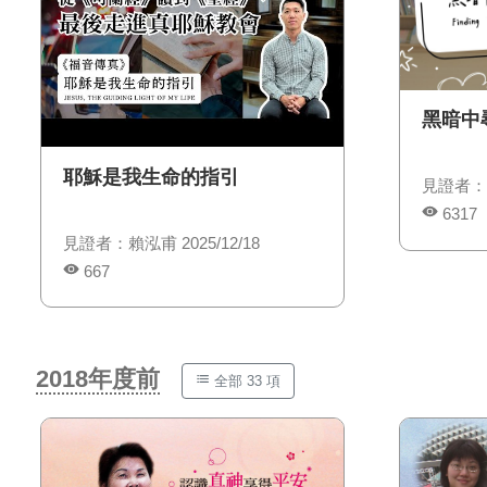
黑暗中
耶穌是我生命的指引
見證者：歐
6317
見證者：賴泓甫 2025/12/18
667
2018年度前
全部 33 項