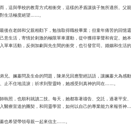
而，這與學校的教育方式相衝突，這樣的矛盾讓孩子無所適所。父
對生活極度絕望……。
最後在老師和父親相勸下，勉強取得職校畢業；但童年痛苦的回憶
己意生活，寄情於刺激的極限單車運動，從中獲得掌聲和肯定。她
入單車活動，反倒加劇與先生間的衝突，也引發官司。婚姻和生活
弟兄。姵蓁問及生命的問題，陳弟兄回應聖經話語，讓姵蓁大為感
、止不住地流淚；祈求到聖靈時，她感受到真神的同在……。
師執照，也順利就讀二技。每天，她都靠著禱告、交託，過著平安
入醫療宣道的團契，和同靈學習，如何以自己的專業能力來報答神
蓁也希望帶領母親一起來信主……。