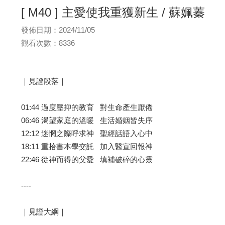
[ M40 ] 主愛使我重獲新生 / 蘇姵蓁
發佈日期：2024/11/05
觀看次數：8336
｜見證段落｜
01:44 過度壓抑的教育 對生命產生厭倦
06:46 渴望家庭的溫暖 生活婚姻皆失序
12:12 迷惘之際呼求神 聖經話語入心中
18:11 重拾書本學交託 加入醫宣回報神
22:46 從神而得的父愛 填補破碎的心靈
----
｜見證大綱｜