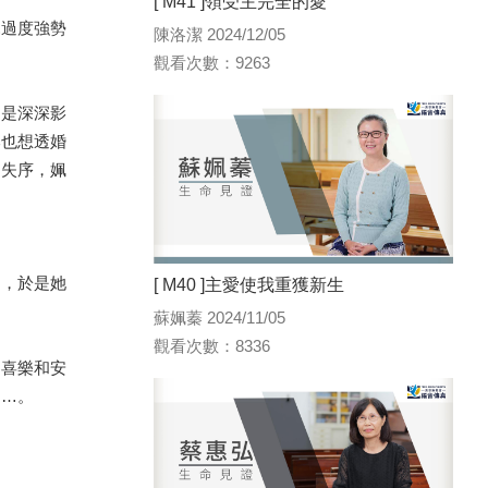
[ M41 ]領受主完全的愛
親過度強勢
陳洛潔 2024/12/05
觀看次數：9263
還是深深影
本也想透婚
的失序，姵
動，於是她
[ M40 ]主愛使我重獲新生
蘇姵蓁 2024/11/05
觀看次數：8336
、喜樂和安
……。