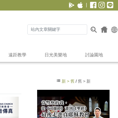
|
遠距教學
日光美樂地
討論園地
新 > 舊
/
舊 > 新