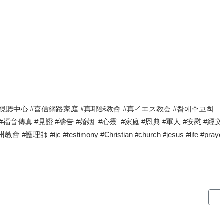
處 #喜信視聽中心 #喜信網路家庭 #真耶穌教會 #真イエス教会 #참예수교회
#健康 #福音傳真 #見證 #禱告 #婚姻 #心靈 #家庭 #恩典 #軍人 #安慰 #經文
jc #testimony #Christian #church #jesus #life #prayer