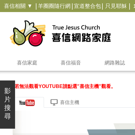
|
|
|
|
喜信相關 ▼
羊圈圈隨行網
宣道整合包
只見耶穌
喜信家庭
喜信福音
網路雜誌
＊若無法觀看YOUTUBE請點選"喜信主機"觀看。
影
片
喜信主機
搜
尋