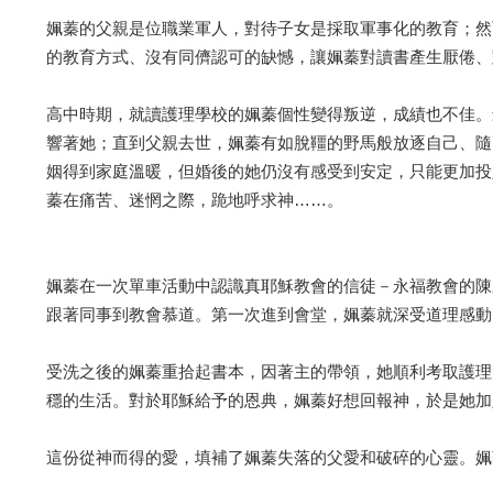
姵蓁的父親是位職業軍人，對待子女是採取軍事化的教育；然
的教育方式、沒有同儕認可的缺憾，讓姵蓁對讀書產生厭倦、
高中時期，就讀護理學校的姵蓁個性變得叛逆，成績也不佳。
響著她；直到父親去世，姵蓁有如脫韁的野馬般放逐自己、隨
姻得到家庭溫暖，但婚後的她仍沒有感受到安定，只能更加投
蓁在痛苦、迷惘之際，跪地呼求神……。
姵蓁在一次單車活動中認識真耶穌教會的信徒－永福教會的陳
跟著同事到教會慕道。第一次進到會堂，姵蓁就深受道理感動
受洗之後的姵蓁重拾起書本，因著主的帶領，她順利考取護理
穩的生活。對於耶穌給予的恩典，姵蓁好想回報神，於是她加
這份從神而得的愛，填補了姵蓁失落的父愛和破碎的心靈。姵