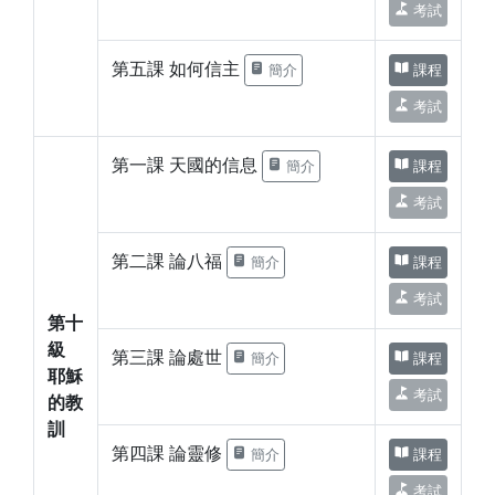
考試
第五課 如何信主
簡介
課程
考試
第一課 天國的信息
簡介
課程
考試
第二課 論八福
簡介
課程
考試
第十
級
第三課 論處世
簡介
課程
耶穌
考試
的教
訓
第四課 論靈修
簡介
課程
考試