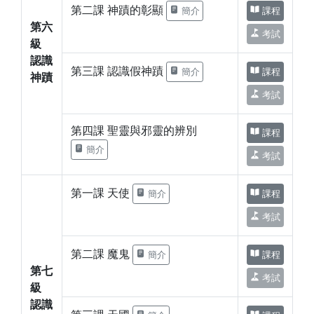
第二課 神蹟的彰顯
簡介
課程
第六
考試
級
認識
第三課 認識假神蹟
簡介
課程
神蹟
考試
第四課 聖靈與邪靈的辨別
課程
簡介
考試
第一課 天使
簡介
課程
考試
第二課 魔鬼
簡介
課程
第七
考試
級
認識