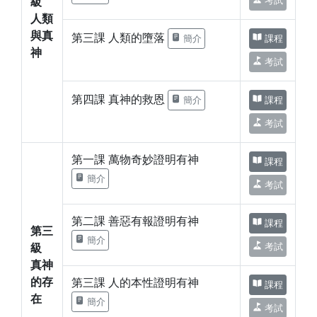
考試
級
人類
與真
第三課 人類的墮落
簡介
課程
神
考試
第四課 真神的救恩
簡介
課程
考試
第一課 萬物奇妙證明有神
課程
簡介
考試
第二課 善惡有報證明有神
課程
第三
簡介
考試
級
真神
的存
第三課 人的本性證明有神
課程
在
簡介
考試