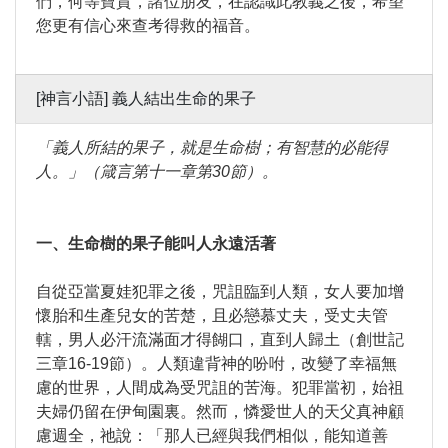
們，何等寶貴，諸位朋友，在認識此教義之後，希望
您更有信心來查考得救的福音。
[神言小語] 義人結出生命的果子
「義人所結的果子，就是生命樹；有智慧的必能得
人。」（箴言第十一章第30節）。
一、生命樹的果子能叫人永遠活著
自從亞當夏娃犯罪之後，咒詛臨到人類，女人要加增
懷胎和生產兒女的苦楚，且必戀慕丈夫，受丈夫管
轄，男人必汗流滿面才得餬口，直到人歸土（創世記
三章16-19節）。人類違背神的吩咐，改變了幸福無
慮的世界，人間成為受咒詛的苦海。犯罪當初，始祖
夫婦仍留在伊甸園裏。然而，憐愛世人的天父真神顧
慮週全，祂說：「那人已經與我們相似，能知道善