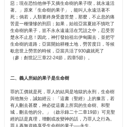
惡；現在恐怕他伸手又摘生命樹的果子喫，就永遠活
著。」原來「生命樹的果子」，能叫人永遠活著不
死；倘若，人類要終身受盡苦楚，那麼，不止息的痛
苦是一種悽慘的刑罰；如果，始祖亞當夏娃不慎吃了
生命樹的果子，豈不永永遠遠活在咒詛之中，忍受苦
楚永不止息！因此，神打發始祖出伊甸園去，並把守
生命樹的道路；亞當開始耕種土地，勞苦度日，等候
歇息世上勞苦的時候，亞當共活了930歲就死了
（參：創世記三章22-24節，四章5節）。
二、義人所結的果子是生命樹
罪的工價就是死，罪人的結局是地獄的永刑，生命樹
與他無分，誠如經云：「這書（聖經）上的豫言，若
有人刪去甚麼，神必從這書上所寫的生命樹、和聖
城，刪去他的分。」（啟示錄二十二章19節）可見聖
經的話是真理，增刪或改變神的話，乃罪人之行為。
罪人再無資格享受生命樹的果子──永生。