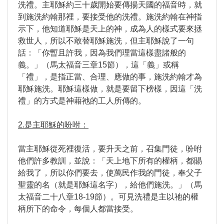
洗禮。主耶穌約三十歲開始要傳揚天國的福音時，就
到施洗約翰那裡，要接受他的洗禮。施洗約翰在神指
示下，他知道耶穌是天上的神，成為人的樣式要來拯
救世人，所以不敢替耶穌施洗，但主耶穌說了一句
話：「你暫且許我，因為我們理當這樣盡諸般的
義。」（馬太福音三章15節），這「義」或稱
「禮」，是指正當、合理、應做的事，施洗約翰才為
耶穌施洗。耶穌這樣做，就是要留下榜樣，因這「洗
禮」的方式是神藉祂的工人所傳的。
2.是主耶穌的吩咐：
當主耶穌從死裡復活，要升天之前，召集門徒，吩咐
他們許多教訓，並說：「天上地下所有的權柄，都賜
給我了，所以你們要去，使萬民作我的門徒，奉父子
聖靈的名（就是耶穌這名字），給他們施洗。」（馬
太福音二十八章18-19節）。可見洗禮是主以祂的權
柄所下的命令，每個人都當接受。