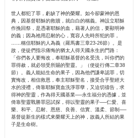
世人都犯了罪，虧缺了神的榮耀。如今卻蒙神的恩
典，因基督耶穌的救贖，就白白的稱義。神設立耶穌
作挽回祭，是憑著耶穌的血，藉著人的信，要顯明神
的義；因為祂用忍耐的心，寬容人先時所犯的罪，
……稱信耶穌的人為義（羅馬書三章23-26節）。是
故，使徒們指示痛悔的猶太人得天國永生的門路：
「你們各人要悔改，奉耶穌基督的名受洗，叫你們的
罪得赦，就必領受所賜的聖靈。」（使徒行傳二章38
節）。義人能結生命的果子，因為他們謙卑認罪，切
實悔改，相信救恩，奉主耶穌聖名，接受合乎聖經大
水的浸禮，倚靠耶穌寶血洗淨罪孽，又迫切禱告，求
得神的聖靈，作為得天國基業──永生福分的憑據，並
倚靠聖靈戰勝罪惡試探，得以聖靈的果子──仁愛、喜
樂、和平、忍耐、恩慈、良善、信實、溫柔、節制──
基督徒新生的樣式來榮耀天上的神，故義人所結的果
子是生命樹。