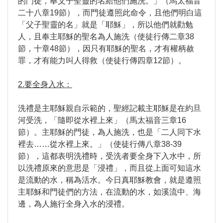
的門徒，奉父子聖靈的名給他們施洗。」（馬太福音
二十八章19節），而門徒遵照此命令，且他們明白這
「父子聖靈的名」就是「耶穌」，所以他們就勸勉
人，且奉主耶穌的聖名為人施洗（使徒行傳二章38
節，十章48節），因只有耶穌的聖名，才有權柄赦
罪，才有能力叫人得救（使徒行傳四章12節）。
2.要全身入水：
洗禮是主耶穌親自示範的，聖經記載主耶穌是在約旦
河受洗，「隨即從水裡上來」（馬太福音三章16
節）。主耶穌的門徒，為人施洗，也是「二人同下水
裡去……從水裡上來。」（使徒行傳八章38-39
節），這都表明洗禮時，受洗者要全身下入水中，所
以洗禮原來的意思是「浸禮」，而且從上面可知這水
是流動的水，稱為活水。今日真耶穌教會，就是遵照
主耶穌和門徒們的方法，在流動的水，如溪流中、海
邊，為人施行全身入水的浸禮。