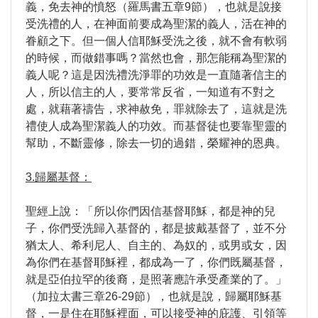
義，免去神的憤怒（羅馬書五章9節），也就是說接
受洗禮的人，在神面前要成為聖潔的義人，活在神的
眷顧之下。但一個人信耶穌受洗之後，就不會有軟弱
的時候，而做錯事嗎？當然也會，那怎能稱為聖潔的
義人呢？這是因洗禮洗淨罪的功效是一直隨著信主的
人，所以信主的人，要常常反省，一知道有不對之
處，就藉著禱告，求神赦免，罪就除去了，這就是洗
禮使人成為聖潔義人的功效。而基督徒也要靠聖靈的
幫助，不斷靈修，除去一切的過錯，榮耀神的恩典。
3.歸屬基督：
聖經上說：「所以你們因信基督耶穌，都是神的兒
子，你們受洗歸入基督的，都是披戴基督了，並不分
猶太人、希利尼人、自主的、為奴的，或男或女，因
為你們在基督耶穌裡，都成為一了，你們既屬基督，
就是亞伯拉罕的後裔，是照著應許承受產業的了。」
（加拉太書三章26-29節），也就是說，歸屬耶穌基
督，一是住在耶穌裡面，可以接受神的庇護、引領等