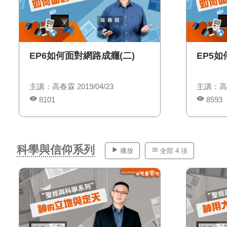
EP6如何面對網路成癮(二)
EP5如
主講：高春霖 2019/04/23
主講：高春霖
8101
8593
科學與信仰系列
播放
全部 4 項