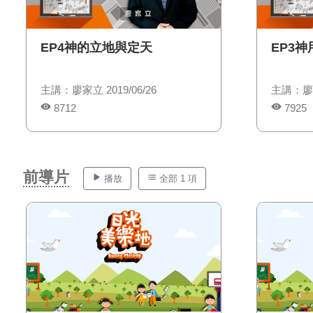
EP4神的立地與定天
EP3
主講：廖家立 2019/06/26
主講：廖家立
8712
7925
前導片
播放
全部 1 項