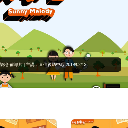
{置頂} | EP1聖經蘊藏現代天文知識 | 主講：廖