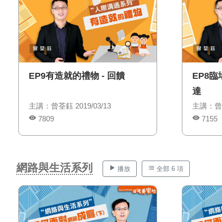
EP9有造就的禮物 - 回饋
EP8臨
達
主講：曾荃鈺 2019/03/13
主講：曾荃鈺
7809
7155
網路與生活系列
播放
全部 6 項