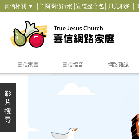
|
|
|
|
喜信相關 ▼
羊圈圈隨行網
宣道整合包
只見耶穌
喜信家庭
喜信福音
網路雜誌
影
片
搜
尋