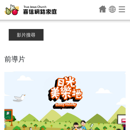
影片搜尋
前導片