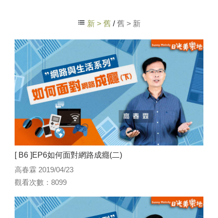
新 > 舊
/
舊 > 新
[ B6 ]EP6如何面對網路成癮(二)
高春霖 2019/04/23
觀看次數：8099