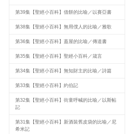
第39集【聖經小百科】借餅的比喻／以賽亞書
第38集【聖經小百科】無用僕人的比喻／雅歌
第36集【聖經小百科】蓋屋的比喻／傳道書
第35集【聖經小百科】聖經小百科／箴言
第34集【聖經小百科】無知財主的比喻／詩篇
第33集【聖經小百科】約伯記
第32集【聖經小百科】街童呼喊的比喻／以斯帖
記
第31集【聖經小百科】新酒裝舊皮袋的比喻／尼
希米記