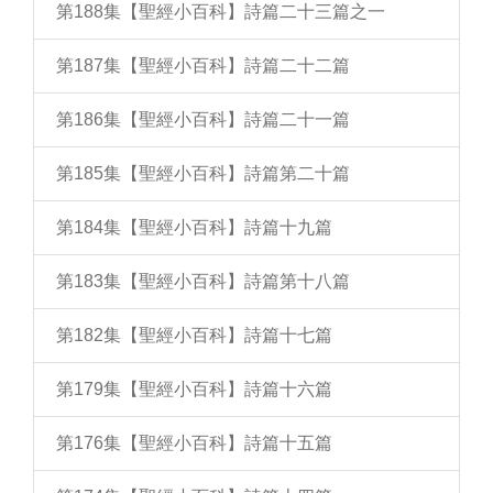
第188集【聖經小百科】詩篇二十三篇之一
第187集【聖經小百科】詩篇二十二篇
第186集【聖經小百科】詩篇二十一篇
第185集【聖經小百科】詩篇第二十篇
第184集【聖經小百科】詩篇十九篇
第183集【聖經小百科】詩篇第十八篇
第182集【聖經小百科】詩篇十七篇
第179集【聖經小百科】詩篇十六篇
第176集【聖經小百科】詩篇十五篇