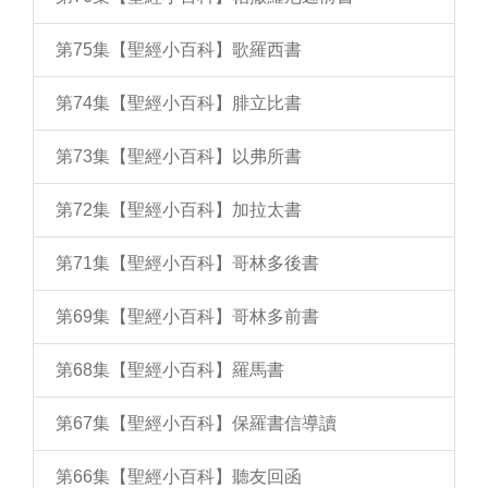
第75集【聖經小百科】歌羅西書
第74集【聖經小百科】腓立比書
第73集【聖經小百科】以弗所書
第72集【聖經小百科】加拉太書
第71集【聖經小百科】哥林多後書
第69集【聖經小百科】哥林多前書
第68集【聖經小百科】羅馬書
第67集【聖經小百科】保羅書信導讀
第66集【聖經小百科】聽友回函