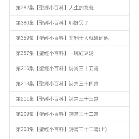
第382集【聖經小百科】人生的意義
第380集【聖經小百科】耶穌哭了
第359集【聖經小百科】非利士人就嫉妒他
第357集【聖經小百科】一碗紅豆湯
第216集【聖經小百科】詩篇三十五篇
第213集【聖經小百科】詩篇三十四篇
第211集【聖經小百科】詩篇三十三篇
第209集【聖經小百科】詩篇三十二篇
第208集【聖經小百科】詩篇三十二篇(上)