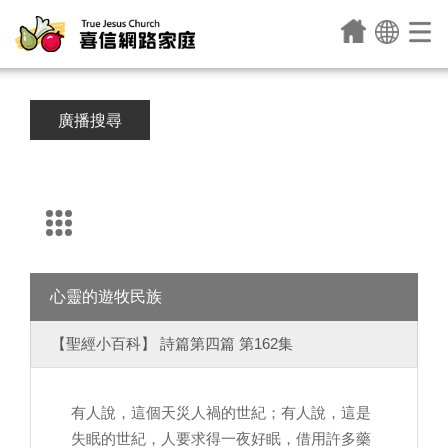
廣播搜尋
心靈的遊牧民族
【聖經小百科】 詩篇第四篇 第162集
有人說，這個天災人禍的世紀；有人說，這是
失眠的世紀，人要求得一夜好眠，借用許多藥