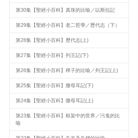
第30集【聖經小百科】真珠的比喻／以斯拉記
第29集【聖經小百科】老二哲學／歷代志（下）
第28集【聖經小百科】歷代志(上)
第27集【聖經小百科】列王記(下)
第26集【聖經小百科】稗子的比喻／列王記(上)
第25集【聖經小百科】撒母耳記(下)
第24集【聖經小百科】撒母耳記(上)
第23集【聖經小百科】框架中的世界／污鬼的比
喻