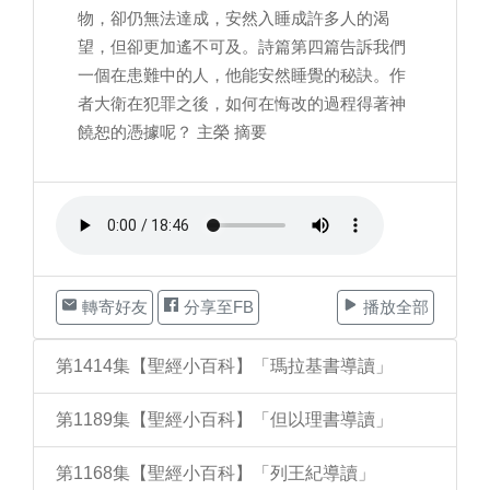
物，卻仍無法達成，安然入睡成許多人的渴
望，但卻更加遙不可及。詩篇第四篇告訴我們
一個在患難中的人，他能安然睡覺的秘訣。作
者大衛在犯罪之後，如何在悔改的過程得著神
饒恕的憑據呢？ 主榮 摘要
轉寄好友
分享至FB
播放全部
第1414集【聖經小百科】「瑪拉基書導讀」
第1189集【聖經小百科】「但以理書導讀」
第1168集【聖經小百科】「列王紀導讀」