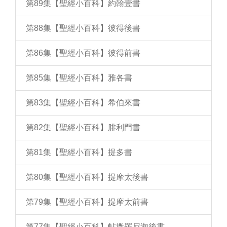
第89集【聖經小百科】約翰壹書
第88集【聖經小百科】彼得後書
第86集【聖經小百科】彼得前書
第85集【聖經小百科】雅各書
第83集【聖經小百科】希伯來書
第82集【聖經小百科】腓利門書
第81集【聖經小百科】提多書
第80集【聖經小百科】提摩太後書
第79集【聖經小百科】提摩太前書
第77集【聖經小百科】帖撒羅尼迦後書