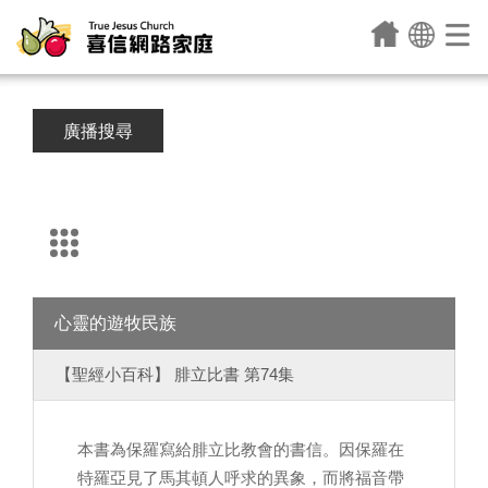
廣播搜尋
心靈的遊牧民族
【聖經小百科】 腓立比書 第74集
本書為保羅寫給腓立比教會的書信。因保羅在
特羅亞見了馬其頓人呼求的異象，而將福音帶