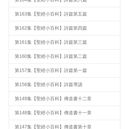
第163集【聖經小百科】詩篇第五篇
第162集【聖經小百科】詩篇第四篇
第161集【聖經小百科】詩篇第三篇
第160集【聖經小百科】詩篇第二篇
第157集【聖經小百科】詩篇第一篇
第156集【聖經小百科】詩篇導讀
第149集【聖經小百科】傳道書十二章
第148集【聖經小百科】傳道書十一章
第147集【聖經小百科】傳道書第十章