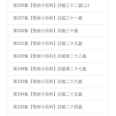
第208集【聖經小百科】詩篇三十二篇(上)
第207集【聖經小百科】詩篇三十一篇
第206集【聖經小百科】詩篇三十篇
第201集【聖經小百科】詩篇二十九篇
第200集【聖經小百科】詩篇第二十八篇
第199集【聖經小百科】詩篇第二十七篇
第195集【聖經小百科】詩篇二十六篇
第194集【聖經小百科】詩篇二十五篇
第193集【聖經小百科】詩篇二十四篇