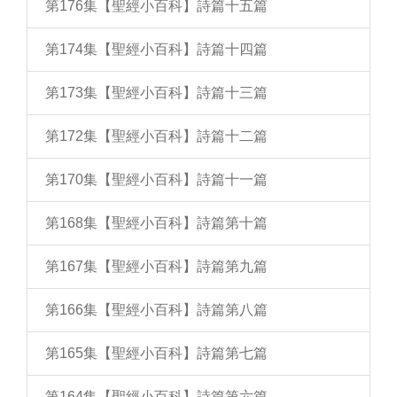
第176集【聖經小百科】詩篇十五篇
第174集【聖經小百科】詩篇十四篇
第173集【聖經小百科】詩篇十三篇
第172集【聖經小百科】詩篇十二篇
第170集【聖經小百科】詩篇十一篇
第168集【聖經小百科】詩篇第十篇
第167集【聖經小百科】詩篇第九篇
第166集【聖經小百科】詩篇第八篇
第165集【聖經小百科】詩篇第七篇
第164集【聖經小百科】詩篇第六篇