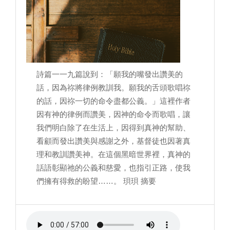
詩篇一一九篇說到：「願我的嘴發出讚美的
話，因為祢將律例教訓我。願我的舌頭歌唱祢
的話，因祢一切的命令盡都公義。」這裡作者
因有神的律例而讚美，因神的命令而歌唱，讓
我們明白除了在生活上，因得到真神的幫助、
看顧而發出讚美與感謝之外，基督徒也因著真
理和教訓讚美神。在這個黑暗世界裡，真神的
話語彰顯祂的公義和慈愛，也指引正路，使我
們擁有得救的盼望……。 珼珼 摘要