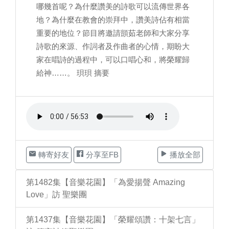
哪幾首呢？為什麼讚美的詩歌可以流傳世界各
地？為什麼在教會的崇拜中，讚美詩佔有相當
重要的地位？節目將邀請顗茹老師和大家分享
詩歌的來源、作詞者及作曲者的心情，期盼大
家在唱詩的過程中，可以口唱心和，將榮耀歸
給神……。 珼珼 摘要
轉寄好友
分享至FB
播放全部
第1482集【音樂花園】「為愛揚聲 Amazing
Love」訪 聖樂團
第1437集【音樂花園】「榮耀頌讚：十架七言」