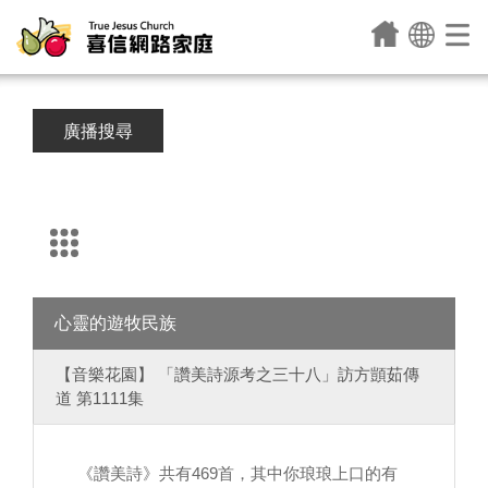
廣播搜尋
心靈的遊牧民族
【音樂花園】 「讚美詩源考之三十八」訪方顗茹傳
道 第1111集
《讚美詩》共有469首，其中你琅琅上口的有