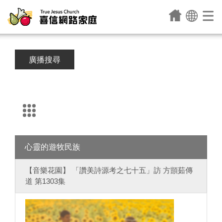
廣播搜尋
心靈的遊牧民族
【音樂花園】 「讚美詩源考之七十五」訪 方顗茹傳
道 第1303集