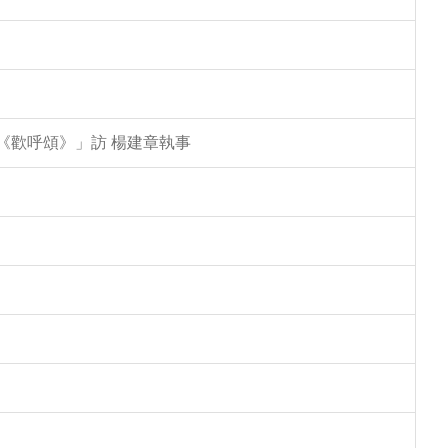
特《歡呼頌》」訪 楊建章執事