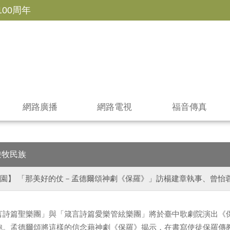
100周年
網路廣播
網路電視
福音傳真
遊牧民族
園】 「那美好的仗－孟德爾頌神劇《保羅》」訪楊建章執事、曾怡蓉姐
言詩篇聖樂團」與「箴言詩篇愛樂管絃樂團」將於臺中歌劇院演出《
跑。孟德爾頌將這樣的信念藉神劇《保羅》揭示，在書寫使徒保羅傳