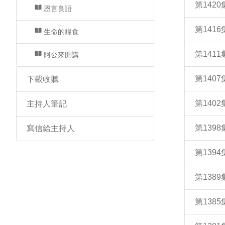
第142
恩言良語
第141
生命的糧食
第141
阿公來開講
第140
下載收聽
第140
主持人筆記
第139
寫信給主持人
第139
第138
第138