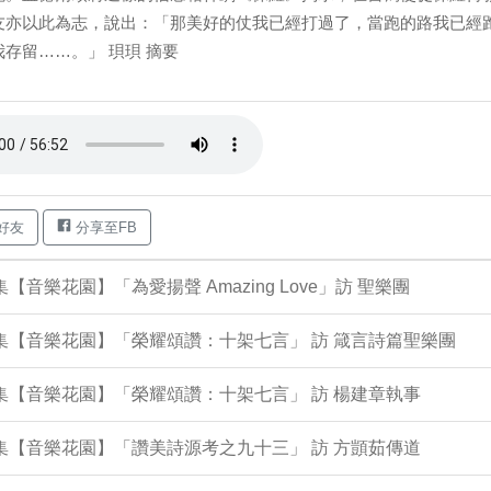
友亦以此為志，說出：「那美好的仗我已經打過了，當跑的路我已經
我存留……。」 珼珼 摘要
好友
分享至FB
2集【音樂花園】「為愛揚聲 Amazing Love」訪 聖樂團
7集【音樂花園】「榮耀頌讚：十架七言」 訪 箴言詩篇聖樂團
9集【音樂花園】「榮耀頌讚：十架七言」 訪 楊建章執事
4集【音樂花園】「讚美詩源考之九十三」 訪 方顗茹傳道