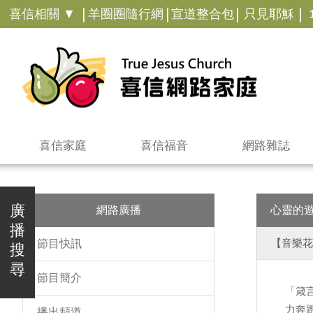
|
|
|
|
喜信相關 ▼
羊圈圈隨行網
宣道整合包
只見耶穌
喜信家庭
喜信福音
網路雜誌
廣
網路廣播
心靈的
播
【音樂花
節目快訊
搜
尋
節目簡介
「箴
力奔
播出頻道