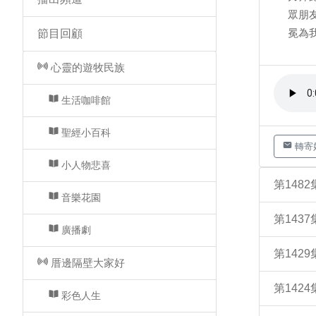
眾朋
冕為
節目回顧
心靈的遊牧民族
生活咖啡館
聖經小百科
轉寄
小人物悲喜
第148
音樂花園
第143
廣播劇
第142
厝邊隔壁大家好
第142
彩色人生