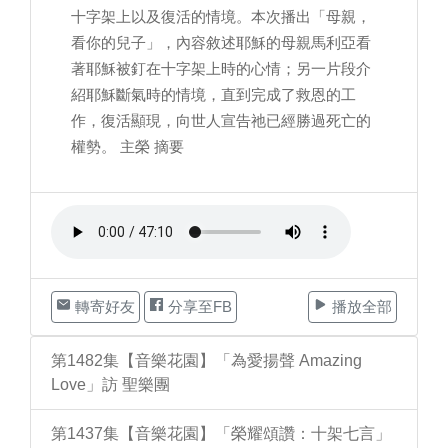
十字架上以及復活的情境。本次播出「母親，
看你的兒子」，內容敘述耶穌的母親馬利亞看
著耶穌被釘在十字架上時的心情；另一片段介
紹耶穌斷氣時的情境，直到完成了救恩的工
作，復活顯現，向世人宣告祂已經勝過死亡的
權勢。 主榮 摘要
轉寄好友
分享至FB
播放全部
第1482集【音樂花園】「為愛揚聲 Amazing
Love」訪 聖樂團
第1437集【音樂花園】「榮耀頌讚：十架七言」