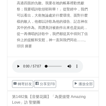
高過四面的仇敵。我要在祂的帳幕裡歡然獻
祭；我要唱詩歌頌耶和華！」從聖經中，我們
可以看出，大衛無論處於什麼環境、面對什麼
樣的敵人，他都以詩歌為他的禱告、記念神在
其中的作為。而讚美詩被創作出來也是如此，
從一再傳唱的詩歌中，我們都從其中得到了信
仰上的提醒和安慰，神一直與我們同在……。
珼珼 摘要
轉寄好友
分享至FB
播放全部
第1482集【音樂花園】「為愛揚聲 Amazing
Love」訪 聖樂團