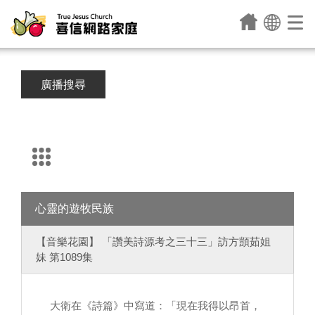
廣播搜尋
心靈的遊牧民族
【音樂花園】 「讚美詩源考之三十三」訪方顗茹姐
妹 第1089集
大衛在《詩篇》中寫道：「現在我得以昂首，