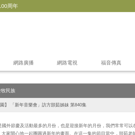
100周年
網路廣播
網路電視
福音傳真
遊牧民族
園】 「新年音樂會」訪方顗茹姊妹 第840集
月是國外節慶及活動最多的月份，也是迎接新年的月份，我們常常可以
，大家開心地一起團圓過新年的畫面。在這一集的節目當中，顗茹老