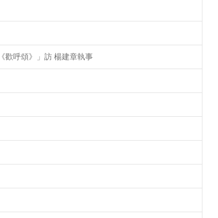
特《歡呼頌》」訪 楊建章執事