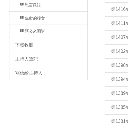
恩言良語
第141
生命的糧食
第141
阿公來開講
第140
下載收聽
第140
主持人筆記
第139
寫信給主持人
第139
第138
第138
第138