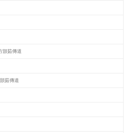
 方顗茹傳道
方顗茹傳道