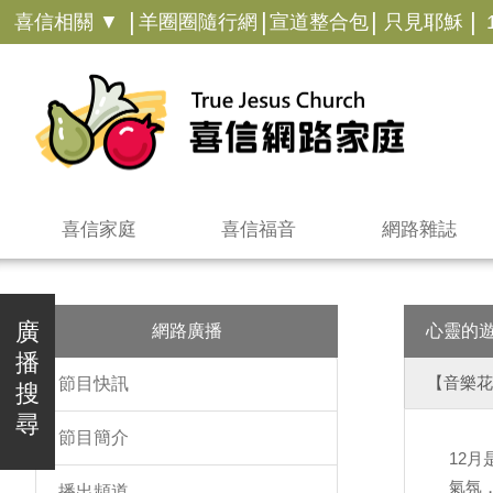
|
|
|
|
喜信相關 ▼
羊圈圈隨行網
宣道整合包
只見耶穌
喜信家庭
喜信福音
網路雜誌
廣
網路廣播
心靈的
播
【音樂花
節目快訊
搜
尋
節目簡介
12
氣氛
播出頻道