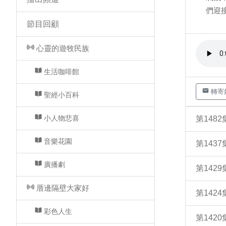
們迎
節目回顧
心靈的遊牧民族
生活咖啡館
轉寄
聖經小百科
小人物悲喜
第148
音樂花園
第143
廣播劇
第142
厝邊隔壁大家好
第142
彩色人生
第142