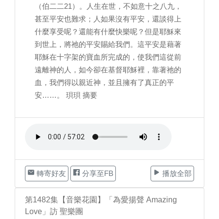
（伯二二21）。人生在世，不如意十之八九，
甚至平安也難求；人如果沒有平安，還談得上
什麼享受呢？還能有什麼快樂呢？但是耶穌來
到世上，將祂的平安賜給我們。這平安是藉著
耶穌在十字架的寶血所完成的，使我們這從前
遠離神的人，如今卻在基督耶穌裡，靠著祂的
血，我們得以親近神，並且擁有了真正的平
安……。 珼珼 摘要
轉寄好友
分享至FB
播放全部
第1482集【音樂花園】「為愛揚聲 Amazing
Love」訪 聖樂團