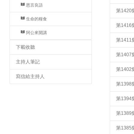
恩言良語
第142
生命的糧食
第141
阿公來開講
第141
下載收聽
第140
主持人筆記
第140
寫信給主持人
第139
第139
第138
第138