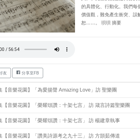
的具體化、行動化。我們每
價值觀，難免產生衝突、誤
恕……。 珼珼 摘要
好友
分享至FB
2集【音樂花園】「為愛揚聲 Amazing Love」訪 聖樂團
7集【音樂花園】「榮耀頌讚：十架七言」 訪 箴言詩篇聖樂團
9集【音樂花園】「榮耀頌讚：十架七言」 訪 楊建章執事
4集【音樂花園】「讚美詩源考之九十三」 訪 方顗茹傳道