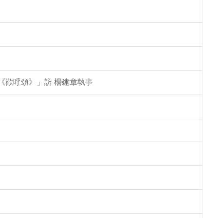
特《歡呼頌》」訪 楊建章執事