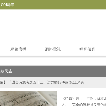
100周年
網路廣播
網路電視
福音傳真
遊牧民族
園】 「讚美詩源考之五十二」訪方顗茹傳道 第1194集
《詩篇》云：「主啊，祢本
人。」完全的饒恕是良善的