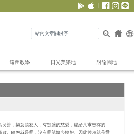
|
遠距教學
日光美樂地
討論園地
為良善，樂意饒恕人，有豐盛的慈愛，賜給凡求告祢的
極致。饒恕就是愛，沒有愛就缺少饒恕。因此饒恕就是愛