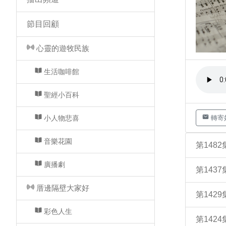
節目回顧
心靈的遊牧民族
生活咖啡館
聖經小百科
小人物悲喜
轉寄
音樂花園
第148
廣播劇
第143
厝邊隔壁大家好
第142
彩色人生
第142