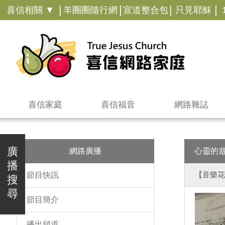
|
|
|
|
喜信相關 ▼
羊圈圈隨行網
宣道整合包
只見耶穌
喜信家庭
喜信福音
網路雜誌
廣
網路廣播
心靈的
播
【音樂花
節目快訊
搜
尋
節目簡介
播出頻道