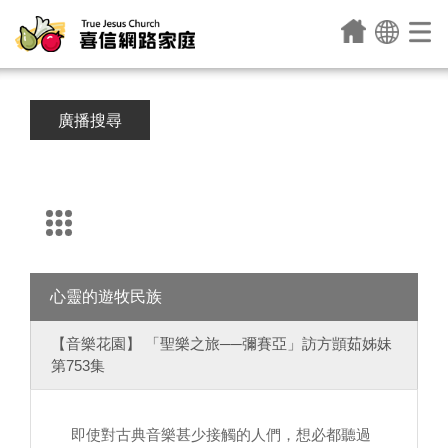
廣播搜尋
心靈的遊牧民族
【音樂花園】 「聖樂之旅──彌賽亞」訪方顗茹姊妹
第753集
即使對古典音樂甚少接觸的人們，想必都聽過