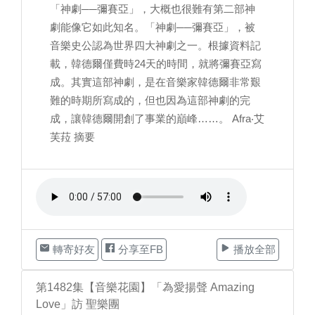
「神劇──彌賽亞」，大概也很難有第二部神
劇能像它如此知名。「神劇──彌賽亞」，被
音樂史公認為世界四大神劇之一。根據資料記
載，韓德爾僅費時24天的時間，就將彌賽亞寫
成。其實這部神劇，是在音樂家韓德爾非常艱
難的時期所寫成的，但也因為這部神劇的完
成，讓韓德爾開創了事業的巔峰……。 Afra‧艾
芙菈 摘要
轉寄好友
分享至FB
播放全部
第1482集【音樂花園】「為愛揚聲 Amazing
Love」訪 聖樂團