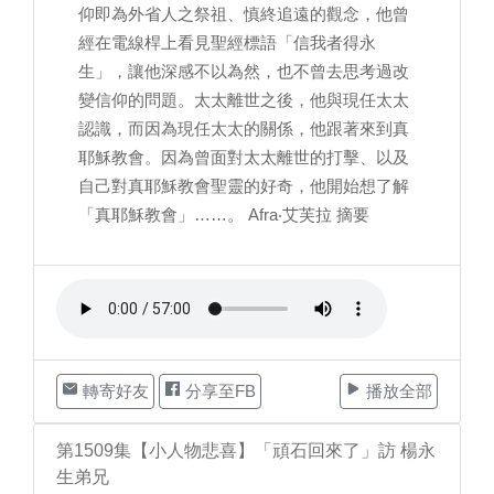
仰即為外省人之祭祖、慎終追遠的觀念，他曾
經在電線桿上看見聖經標語「信我者得永
生」，讓他深感不以為然，也不曾去思考過改
變信仰的問題。太太離世之後，他與現任太太
認識，而因為現任太太的關係，他跟著來到真
耶穌教會。因為曾面對太太離世的打擊、以及
自己對真耶穌教會聖靈的好奇，他開始想了解
「真耶穌教會」……。 Afra‧艾芙拉 摘要
轉寄好友
分享至FB
播放全部
第1509集【小人物悲喜】「頑石回來了」訪 楊永
生弟兄