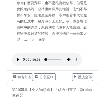
瞭為什麼要拜拜，也不是很喜歡祭拜，但還是
會跟著媽媽一起準備祭拜用的牲禮，害怕不拜
會不平安。隨著產業外移，客戶都看中大陸廠
商的低成本，逐漸減少工廠的訂單，也影響佳
穎家中的經濟，親戚朋友也沒有人能幫助。就
在家中最難熬的時候，真神向他們一家顯出大
能……。 emi 摘要
轉寄好友
分享至FB
播放全部
第1509集【小人物悲喜】「頑石回來了」訪 楊永
生弟兄