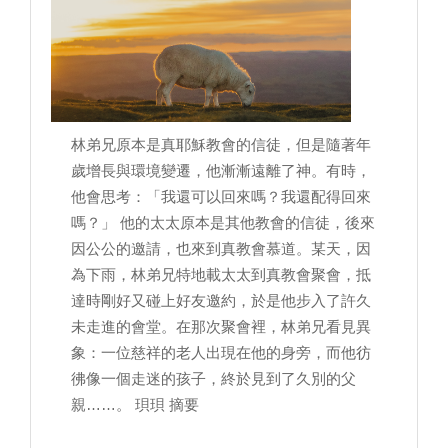
林弟兄原本是真耶穌教會的信徒，但是隨著年
歲增長與環境變遷，他漸漸遠離了神。有時，
他會思考：「我還可以回來嗎？我還配得回來
嗎？」 他的太太原本是其他教會的信徒，後來
因公公的邀請，也來到真教會慕道。某天，因
為下雨，林弟兄特地載太太到真教會聚會，抵
達時剛好又碰上好友邀約，於是他步入了許久
未走進的會堂。在那次聚會裡，林弟兄看見異
象：一位慈祥的老人出現在他的身旁，而他彷
彿像一個走迷的孩子，終於見到了久別的父
親……。 珼珼 摘要