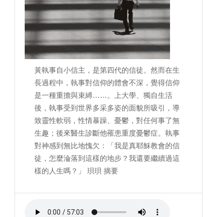
黃執事自小信主，是第四代的信徒。然而在生
長過程中，執事對信仰的體會不深，覺得信仰
是一種重擔與束縛……。上大學、獨自生活
後，執事受到世界多采多姿的面貌所吸引，導
致靈性軟弱，性情暴躁、憂鬱，對任何事了無
生趣；後來醫生診斷他罹患重度憂鬱症。執事
對神感到無比地愧欠：「我是真耶穌教會的信
徒，怎麼淪落到這樣的地步？我還要繼續過這
樣的人生嗎？」 珼珼 摘要