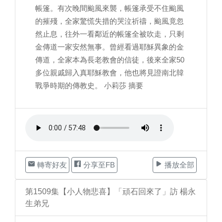
帳篷。有次晚間颱風來襲，帳篷承受不住颱風
的摧殘，全家驚慌失措的哭泣祈禱，颱風竟忽
然止息，往外一看鄰近的帳篷全被吹走，只剩
金傳道一家安然無事。曾經看過耶穌異象的金
傳道，全家本為長老教會的信徒，後來全家50
多位親戚歸入真耶穌教會，他也將見證南北韓
戰爭時期的傳教史。 小莉莎 摘要
轉寄好友
分享至FB
播放全部
第1509集【小人物悲喜】「頑石回來了」訪 楊永
生弟兄