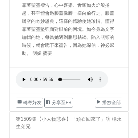
靠著聖靈禱告，心中喜樂、舌頭如火焰般捲
起，甚至體會過膝蓋像腳一樣向前行走、膝蓋
騰空的奇妙恩典，這樣的體驗使她珍惜、懂得
靠著聖靈堅強面對眼前的困境。如今身為文字
編輯的她，每當她遇到腸思枯竭、陷入瓶頸的
時候，就會跪下來禱告，因為她深信，神必幫
助。 明媚 摘要
轉寄好友
分享至FB
播放全部
第1509集【小人物悲喜】「頑石回來了」訪 楊永
生弟兄