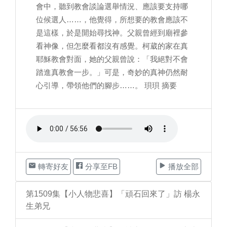
會中，聽到教會談論選舉情況、應該要支持哪
位候選人……，他覺得，所想要的教會應該不
是這樣，於是開始尋找神。父親曾經到廟裡參
看神像，但怎麼看都沒有感覺。柯葳的家在真
耶穌教會對面，她的父親曾說：「我絕對不會
踏進真教會一步。」可是，奇妙的真神仍然耐
心引導，帶領他們的腳步……。 珼珼 摘要
轉寄好友
分享至FB
播放全部
第1509集【小人物悲喜】「頑石回來了」訪 楊永
生弟兄