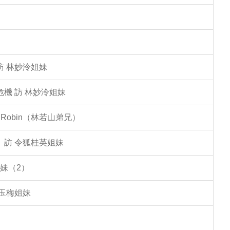
訪 林妙泠姐妹
機 訪 林妙泠姐妹
Robin（林若山弟兄）
」訪 令狐桂英姐妹
妹（2）
李玉梅姐妹