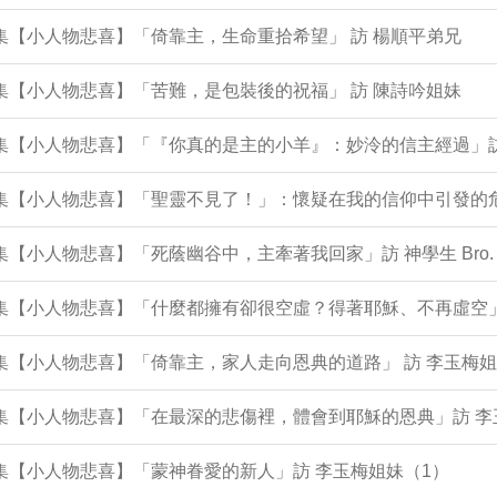
2集【小人物悲喜】「倚靠主，生命重拾希望」 訪 楊順平弟兄
1集【小人物悲喜】「苦難，是包裝後的祝福」 訪 陳詩吟姐妹
9集【小人物悲喜】「『你真的是主的小羊』：妙泠的信主經過」
9集【小人物悲喜】「聖靈不見了！」：懷疑在我的信仰中引發的危
8集【小人物悲喜】「死蔭幽谷中，主牽著我回家」訪 神學生 Bro. 
96集【小人物悲喜】「什麼都擁有卻很空虛？得著耶穌、不再虛空
5集【小人物悲喜】「倚靠主，家人走向恩典的道路」 訪 李玉梅姐
5集【小人物悲喜】「在最深的悲傷裡，體會到耶穌的恩典」訪 
4集【小人物悲喜】「蒙神眷愛的新人」訪 李玉梅姐妹（1）