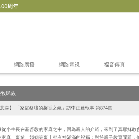
100周年
網路廣播
網路電視
福音傳真
遊牧民族
悲喜】 「家庭祭壇的馨香之氣」訪李正達執事 第874集
事從小生長在基督教的家庭之中，因為親人的介紹，來到了真耶穌教
在家庭、事業、婚姻等事上都有神滿滿的祝福；對於親子教育問題，