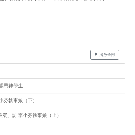
播放全部
李賜恩神學生
李小芬執事娘（下）
答案」訪 李小芬執事娘（上）