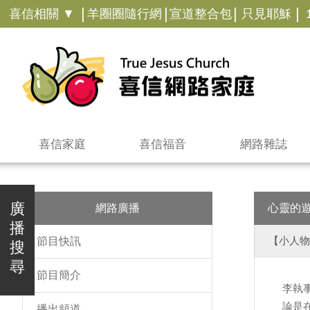
|
|
|
|
喜信相關 ▼
羊圈圈隨行網
宣道整合包
只見耶穌
喜信家庭
喜信福音
網路雜誌
廣
網路廣播
心靈的
播
【小人物
節目快訊
搜
尋
節目簡介
李執
論是
播出頻道