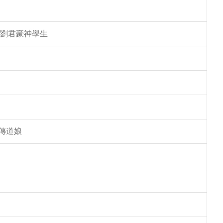
 劉君豪神學生
傳道娘