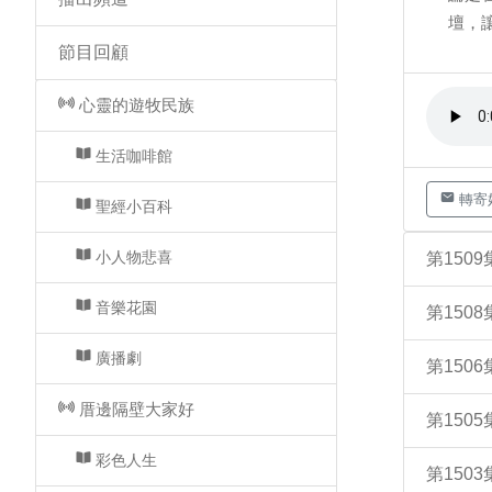
壇，
節目回顧
心靈的遊牧民族
生活咖啡館
轉寄
聖經小百科
小人物悲喜
第150
音樂花園
第150
廣播劇
第15
厝邊隔壁大家好
第15
彩色人生
第150