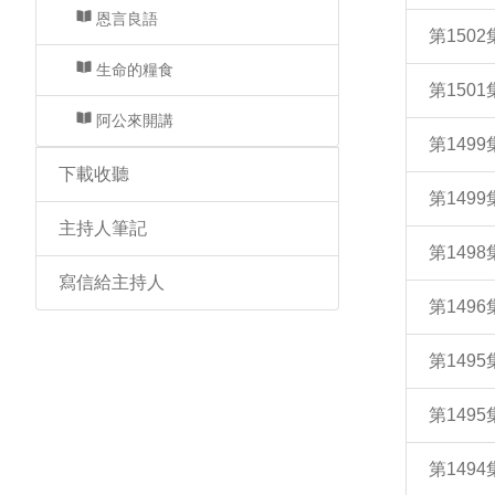
恩言良語
第150
生命的糧食
第150
阿公來開講
第149
下載收聽
第149
主持人筆記
第149
寫信給主持人
第14
第149
第149
第149