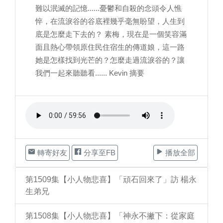
難以泯滅的記憶......憂鬱和自殺的念頭令人憔
悴，在流淚谷的谷底裡幾乎毫無盼望，人生到
底是怎麼走下去的？ 素梅，現在是一個笑容滿
面且熱心帶領原住民住宿生的傳道娘，這一路
她是怎樣找到光芒的？怎麼走過流淚谷的？讓
我們一起來聽聽看...... Kevin 摘要
轉寄好友
分享至FB
播放全部
第1509集【小人物悲喜】「頑石回來了」訪 楊永
生弟兄
第1508集【小人物悲喜】「神永不撇下：從家庭