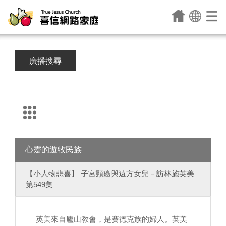
廣播搜尋
心靈的遊牧民族
【小人物悲喜】 子宮頸癌與遠方女兒－訪林施英美
第549集
英美來自廬山教會，是賽德克族的婦人。英美