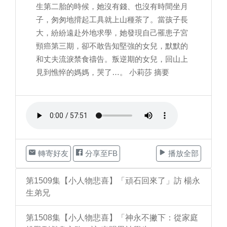
生第二胎的時候，她沒有錢、也沒有時間坐月
子，匆匆地揹起工具就上山種茶了。當孩子長
大，紛紛遠赴外地求學，她發現自己罹患子宮
頸癌第三期，卻不敢告知堅強的女兒，默默的
和丈夫流淚禁食禱告。叛逆期的女兒，回山上
見到憔悴的媽媽，哭了…。 小莉莎 摘要
轉寄好友
分享至FB
播放全部
第1509集【小人物悲喜】「頑石回來了」訪 楊永
生弟兄
第1508集【小人物悲喜】「神永不撇下：從家庭