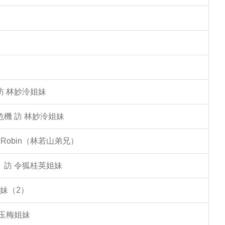
訪 林妙泠姐妹
機 訪 林妙泠姐妹
Robin（林若山弟兄）
」訪 令狐桂英姐妹
妹（2）
李玉梅姐妹