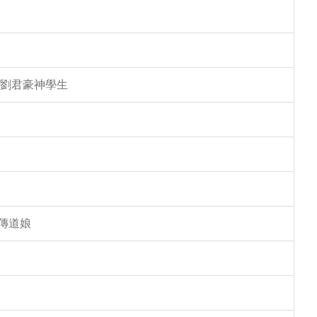
 劉君豪神學生
傳道娘