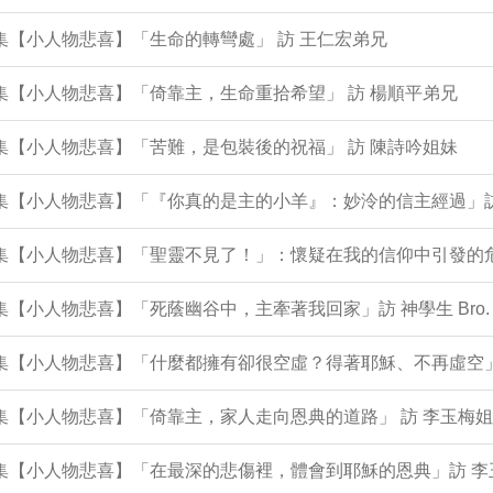
3集【小人物悲喜】「生命的轉彎處」 訪 王仁宏弟兄
2集【小人物悲喜】「倚靠主，生命重拾希望」 訪 楊順平弟兄
1集【小人物悲喜】「苦難，是包裝後的祝福」 訪 陳詩吟姐妹
9集【小人物悲喜】「『你真的是主的小羊』：妙泠的信主經過」
9集【小人物悲喜】「聖靈不見了！」：懷疑在我的信仰中引發的危
8集【小人物悲喜】「死蔭幽谷中，主牽著我回家」訪 神學生 Bro. 
96集【小人物悲喜】「什麼都擁有卻很空虛？得著耶穌、不再虛空
5集【小人物悲喜】「倚靠主，家人走向恩典的道路」 訪 李玉梅姐
5集【小人物悲喜】「在最深的悲傷裡，體會到耶穌的恩典」訪 