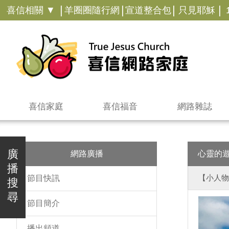
|
|
|
|
喜信相關 ▼
羊圈圈隨行網
宣道整合包
只見耶穌
喜信家庭
喜信福音
網路雜誌
廣
網路廣播
心靈的
播
【小人物
節目快訊
搜
尋
節目簡介
播出頻道