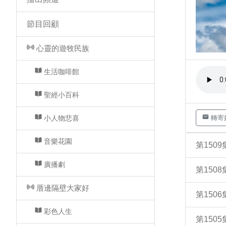
節目回顧
心靈的遊牧民族
生活咖啡館
聖經小百科
小人物悲喜
轉寄
音樂花園
第150
廣播劇
第150
厝邊隔壁大家好
第15
彩色人生
第15