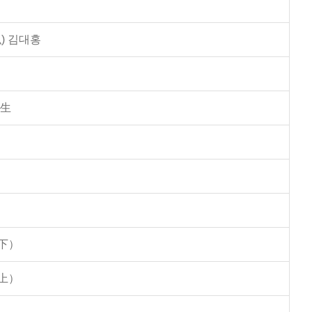
) 김대홍
學生
下）
上）