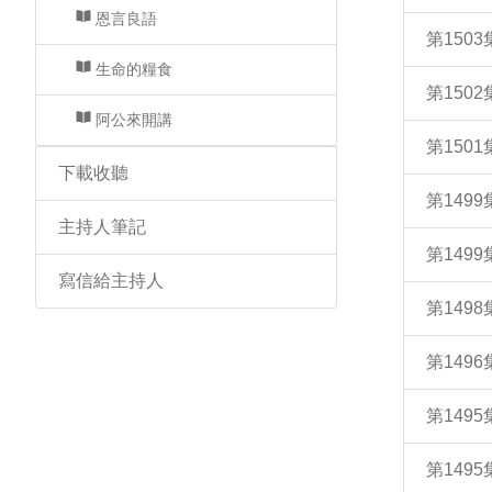
恩言良語
第150
生命的糧食
第150
阿公來開講
第150
下載收聽
第149
主持人筆記
第149
寫信給主持人
第149
第14
第149
第149