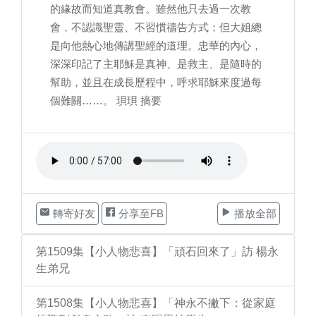
的緣故而知道真教會。雖然他只去過一次教
會，不認識聖靈、不習慣禱告方式；但大姐總
是向他熱心地傳講聖經的道理。忠華的內心，
深深印記了主耶穌是真神、是救主、是隨時的
幫助，並且在成長歷程中，呼求耶穌來度過每
個難關……。 珼珼 摘要
轉寄好友
分享至FB
播放全部
第1509集【小人物悲喜】「頑石回來了」訪 楊永
生弟兄
第1508集【小人物悲喜】「神永不撇下：從家庭