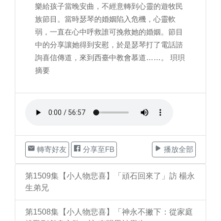
樂給孩子當晚安曲，不經意轉到心靈的遊牧民
族節目。當時瑟琴的婚姻陷入危機，心靈軟
弱，一直在心中呼救誰可挽救她的婚姻。節目
中的分享讓她得到安慰，於是瑟琴打了電話諮
詢喜信傳道，來到西臺中教會慕道……。 珼珼
摘要
轉寄好友
分享至FB
播放全部
第1509集【小人物悲喜】「頑石回來了」訪 楊永
生弟兄
第1508集【小人物悲喜】「神永不撇下：從家庭