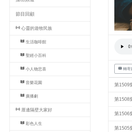
節目回顧
心靈的遊牧民族
生活咖啡館
聖經小百科
小人物悲喜
轉寄
音樂花園
第150
廣播劇
第150
厝邊隔壁大家好
第15
彩色人生
第15