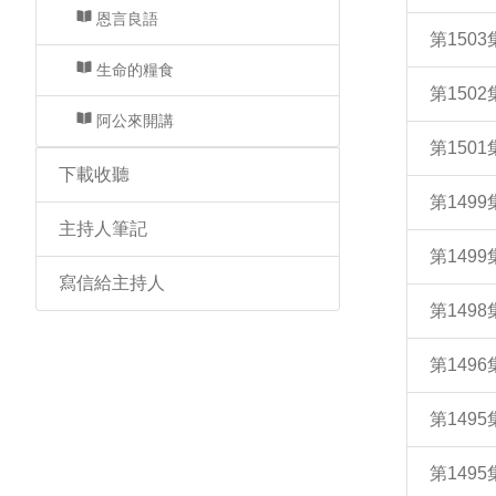
恩言良語
第150
生命的糧食
第150
阿公來開講
第150
下載收聽
第149
主持人筆記
第149
寫信給主持人
第149
第14
第149
第149