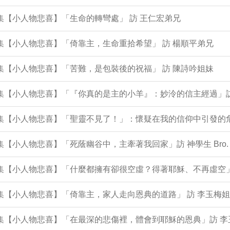
3集【小人物悲喜】「生命的轉彎處」 訪 王仁宏弟兄
2集【小人物悲喜】「倚靠主，生命重拾希望」 訪 楊順平弟兄
1集【小人物悲喜】「苦難，是包裝後的祝福」 訪 陳詩吟姐妹
9集【小人物悲喜】「『你真的是主的小羊』：妙泠的信主經過」
9集【小人物悲喜】「聖靈不見了！」：懷疑在我的信仰中引發的危
8集【小人物悲喜】「死蔭幽谷中，主牽著我回家」訪 神學生 Bro. 
96集【小人物悲喜】「什麼都擁有卻很空虛？得著耶穌、不再虛空
5集【小人物悲喜】「倚靠主，家人走向恩典的道路」 訪 李玉梅姐
5集【小人物悲喜】「在最深的悲傷裡，體會到耶穌的恩典」訪 