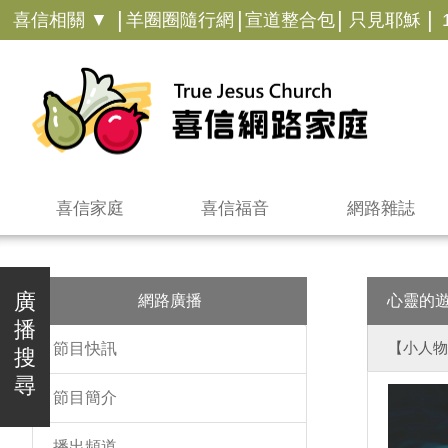
|
|
|
|
喜信相關 ▼
羊圈圈隨行網
宣道整合包
只見耶穌
喜信家庭
喜信福音
網路雜誌
廣
網路廣播
心靈的
播
【小人物
節目快訊
搜
尋
節目簡介
播出頻道