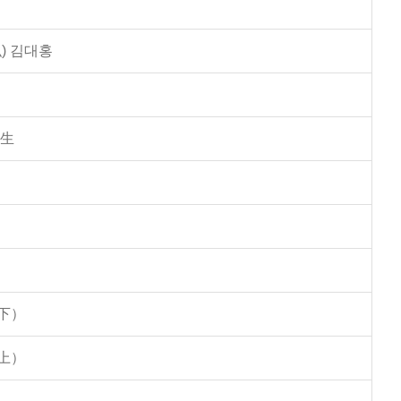
) 김대홍
學生
下）
上）