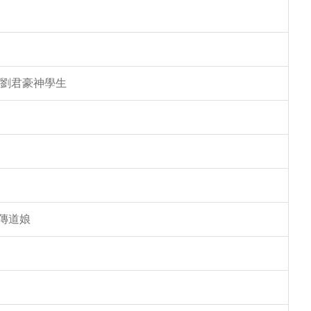
 劉君豪神學生
傳道娘