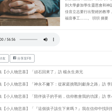
到大學參加學生靈恩會和神
佳音立志要行出聖經的教導
福音事工……。 珼珼 摘要
好友
分享至FB
9集【小人物悲喜】「頑石回來了」訪 楊永生弟兄
8集【小人物悲喜】「神永不撇下：從家庭挑戰到獻身之路」訪 
06集【小人物悲喜】「陪伴孩子的手術，信仰教會我的功課」訪 
05集【小人物悲喜】「『這個孩子該生下來嗎？』我在信仰中找到