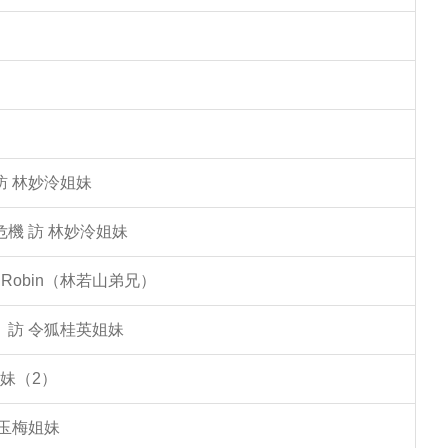
訪 林妙泠姐妹
機 訪 林妙泠姐妹
Robin（林若山弟兄）
」訪 令狐桂英姐妹
妹（2）
李玉梅姐妹