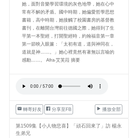
她，面對音樂學習環境的灰色地帶，她在心中
常有不解的矛盾。國中時期，她偏愛哲學思想
書籍，高中時期，她接觸了校園書房的基督教
書刊，在離開台灣前往德國之際，她得到了生
平第一本聖經，打開聖經時，約翰福音第一章
第一節映入眼簾：「太初有道，道與神同在，
道就是神……。」她心裡竟然有著無以言喻的
感動……。 Afra‧艾芙菈 摘要
轉寄好友
分享至FB
播放全部
第1509集【小人物悲喜】「頑石回來了」訪 楊永
生弟兄