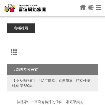
廣播搜尋
心靈的遊牧民族
【小人物悲喜】 「除了耶穌，別無倚靠」訪蔡佳憓
姊妹 第680集
佳憓家中一直沒有特殊的信仰，家庭單純的