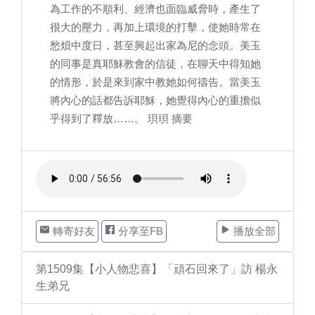
為工作的不順利、經濟也面臨威脅時，產生了
很大的壓力，再加上環境的打擊，使她時常在
愁煩中度日，甚至興起出家為尼的念頭。美玉
的同事是真耶穌教會的信徒，在聊天中得知她
的情形，於是來到家中教她如何禱告。當美玉
將內心的話都告訴耶穌，她覺得內心的重擔似
乎得到了釋放……。 珼珼 摘要
轉寄好友
分享至FB
播放全部
第1509集【小人物悲喜】「頑石回來了」訪 楊永
生弟兄