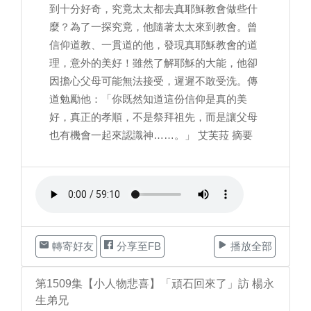
到十分好奇，究竟太太都去真耶穌教會做些什
麼？為了一探究竟，他隨著太太來到教會。曾
信仰道教、一貫道的他，發現真耶穌教會的道
理，意外的美好！雖然了解耶穌的大能，他卻
因擔心父母可能無法接受，遲遲不敢受洗。傳
道勉勵他：「你既然知道這份信仰是真的美
好，真正的孝順，不是祭拜祖先，而是讓父母
也有機會一起來認識神……。」 艾芙菈 摘要
轉寄好友
分享至FB
播放全部
第1509集【小人物悲喜】「頑石回來了」訪 楊永
生弟兄