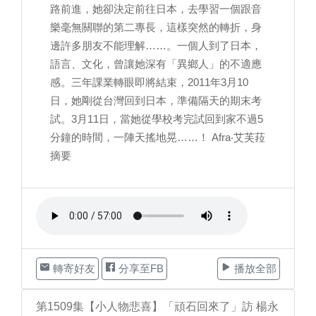
路前進，她卻決定前往日本，去學習一個跟音
樂毫無關聯的第二專長，這樣突然的轉折，身
邊許多朋友不能理解……。一個人到了日本，
語言、文化，曾讓她深有「異鄉人」的不適應
感。三年課業轉眼即將結束，2011年3月10
日，她剛從台灣回到日本，準備隔天的期末考
試。3月11日，當她從學校考完試回到家不過5
分鐘的時間，一陣天搖地晃……！ Afra‧艾芙菈
摘要
轉寄好友
分享至FB
播放全部
第1509集【小人物悲喜】「頑石回來了」訪 楊永