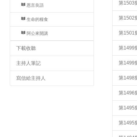
第150
恩言良語
第150
生命的糧食
第150
阿公來開講
第149
下載收聽
第149
主持人筆記
第149
寫信給主持人
第14
第149
第149