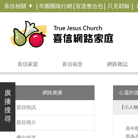
|
|
|
|
喜信相關 ▼
羊圈圈隨行網
宣道整合包
只見耶穌
喜信家庭
喜信福音
網路雜誌
廣
網路廣播
心靈的
播
【小人物
節目快訊
搜
尋
節目簡介
高中
因為
播出頻道