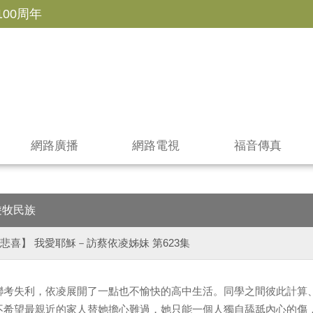
100周年
網路廣播
網路電視
福音傳真
遊牧民族
悲喜】 我愛耶穌－訪蔡依凌姊妹 第623集
聯考失利，依凌展開了一點也不愉快的高中生活。同學之間彼此計算
不希望最親近的家人替她擔心難過，她只能一個人獨自舔舐內心的傷