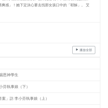
清爽感」！她下定決心要去找那女孩口中的「耶穌」。 艾
播放全部
李賜恩神學生
李小芬執事娘（下）
答案」訪 李小芬執事娘（上）