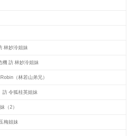
訪 林妙泠姐妹
機 訪 林妙泠姐妹
Robin（林若山弟兄）
」訪 令狐桂英姐妹
妹（2）
李玉梅姐妹