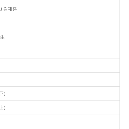
) 김대홍
學生
下）
上）