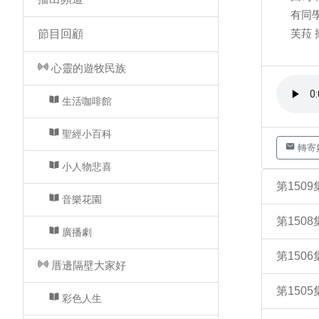
有同
芙菈 
節目回顧
心靈的遊牧民族
生活咖啡館
聖經小百科
轉寄
小人物悲喜
第150
音樂花園
第150
廣播劇
第15
厝邊隔壁大家好
第15
彩色人生