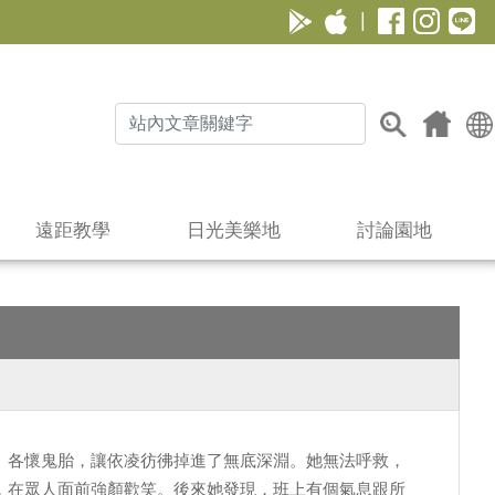
|
遠距教學
日光美樂地
討論園地
、各懷鬼胎，讓依凌彷彿掉進了無底深淵。她無法呼救，
，在眾人面前強顏歡笑。後來她發現，班上有個氣息跟所