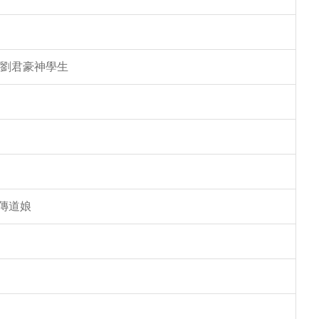
 劉君豪神學生
傳道娘