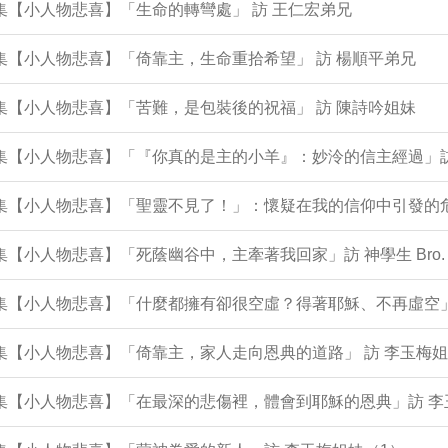
3集【小人物悲喜】「生命的轉彎處」 訪 王仁宏弟兄
2集【小人物悲喜】「倚靠主，生命重拾希望」 訪 楊順平弟兄
1集【小人物悲喜】「苦難，是包裝後的祝福」 訪 陳詩吟姐妹
9集【小人物悲喜】「『你真的是主的小羊』：妙泠的信主經過」
9集【小人物悲喜】「聖靈不見了！」：懷疑在我的信仰中引發的危
8集【小人物悲喜】「死蔭幽谷中，主牽著我回家」訪 神學生 Bro. 
96集【小人物悲喜】「什麼都擁有卻很空虛？得著耶穌、不再虛空
5集【小人物悲喜】「倚靠主，家人走向恩典的道路」 訪 李玉梅姐
5集【小人物悲喜】「在最深的悲傷裡，體會到耶穌的恩典」訪 