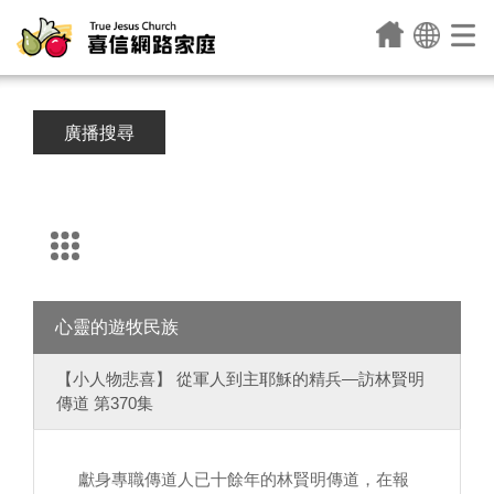
廣播搜尋
心靈的遊牧民族
【小人物悲喜】 從軍人到主耶穌的精兵—訪林賢明
傳道 第370集
獻身專職傳道人已十餘年的林賢明傳道，在報