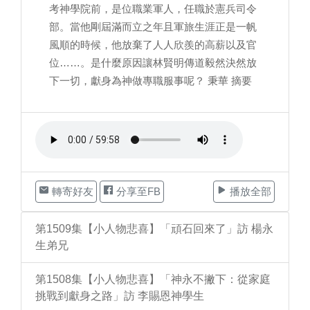
考神學院前，是位職業軍人，任職於憲兵司令
部。當他剛屆滿而立之年且軍旅生涯正是一帆
風順的時候，他放棄了人人欣羨的高薪以及官
位……。是什麼原因讓林賢明傳道毅然決然放
下一切，獻身為神做專職服事呢？ 秉華 摘要
轉寄好友
分享至FB
播放全部
第1509集【小人物悲喜】「頑石回來了」訪 楊永
生弟兄
第1508集【小人物悲喜】「神永不撇下：從家庭
挑戰到獻身之路」訪 李賜恩神學生