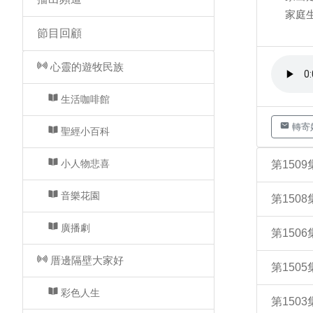
家庭生
節目回顧
心靈的遊牧民族
生活咖啡館
轉寄
聖經小百科
小人物悲喜
第150
音樂花園
第150
廣播劇
第15
厝邊隔壁大家好
第15
彩色人生
第150