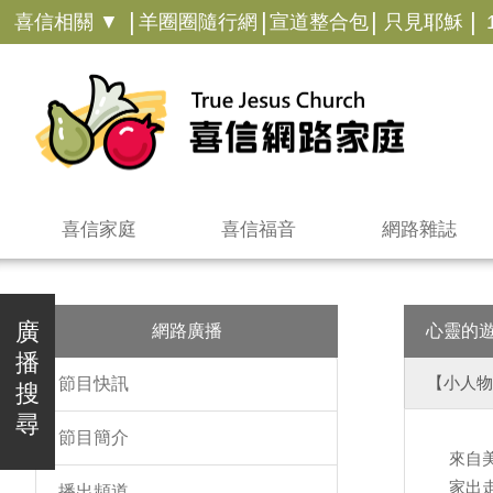
|
|
|
|
喜信相關 ▼
羊圈圈隨行網
宣道整合包
只見耶穌
喜信家庭
喜信福音
網路雜誌
廣
網路廣播
心靈的
播
【小人物
節目快訊
搜
尋
節目簡介
來自
家出
播出頻道