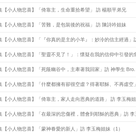
2集【小人物悲喜】「倚靠主，生命重拾希望」 訪 楊順平弟兄
1集【小人物悲喜】「苦難，是包裝後的祝福」 訪 陳詩吟姐妹
9集【小人物悲喜】「『你真的是主的小羊』：妙泠的信主經過」
9集【小人物悲喜】「聖靈不見了！」：懷疑在我的信仰中引發的危
8集【小人物悲喜】「死蔭幽谷中，主牽著我回家」訪 神學生 Bro. 
96集【小人物悲喜】「什麼都擁有卻很空虛？得著耶穌、不再虛空
5集【小人物悲喜】「倚靠主，家人走向恩典的道路」 訪 李玉梅姐
5集【小人物悲喜】「在最深的悲傷裡，體會到耶穌的恩典」訪 
4集【小人物悲喜】「蒙神眷愛的新人」訪 李玉梅姐妹（1）