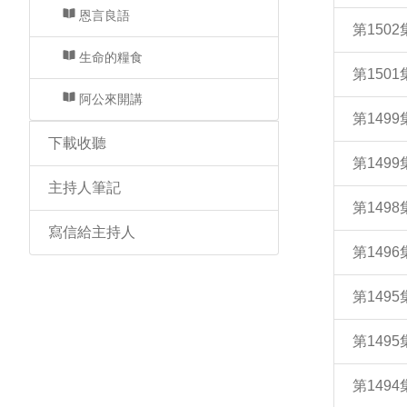
恩言良語
第150
生命的糧食
第150
阿公來開講
第149
下載收聽
第149
主持人筆記
第149
寫信給主持人
第14
第149
第149
第149