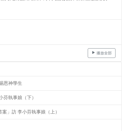
播放全部
李賜恩神學生
李小芬執事娘（下）
答案」訪 李小芬執事娘（上）