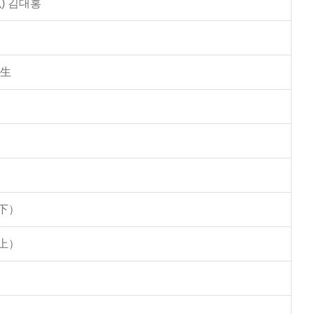
) 김대홍
學生
下）
上）