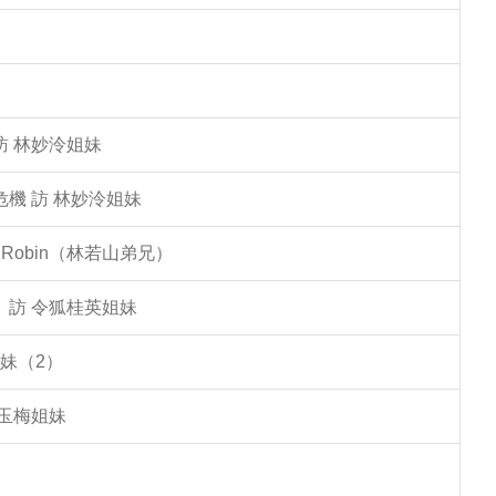
訪 林妙泠姐妹
機 訪 林妙泠姐妹
Robin（林若山弟兄）
」訪 令狐桂英姐妹
妹（2）
李玉梅姐妹