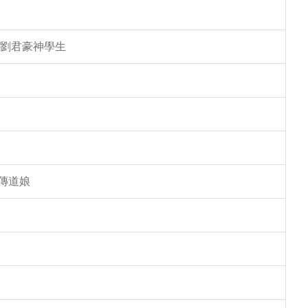
 劉君豪神學生
傳道娘