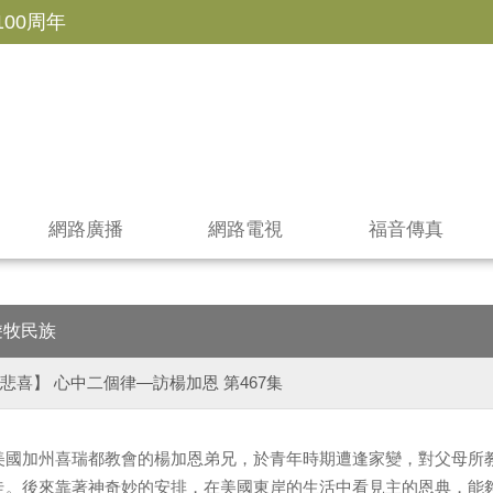
100周年
網路廣播
網路電視
福音傳真
遊牧民族
悲喜】 心中二個律—訪楊加恩 第467集
美國加州喜瑞都教會的楊加恩弟兄，於青年時期遭逢家變，對父母所
走。後來靠著神奇妙的安排，在美國東岸的生活中看見主的恩典，能