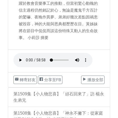
躍於教會音樂事工的推動，但當初驚心動魄的
信主過程仍然銘記於心，無論是魔鬼千方百計
的驚嚇、夜晚作異夢、弟弟好幾次差點因禍患
被毀容，神的大能與恩典都歷歷在目。黃姊妹
將在節目中侃侃而談這份特殊又動人的生命故
事。 小莉莎 摘要
轉寄好友
分享至FB
播放全部
第1509集【小人物悲喜】「頑石回來了」訪 楊永
生弟兄
第1508集【小人物悲喜】「神永不撇下：從家庭