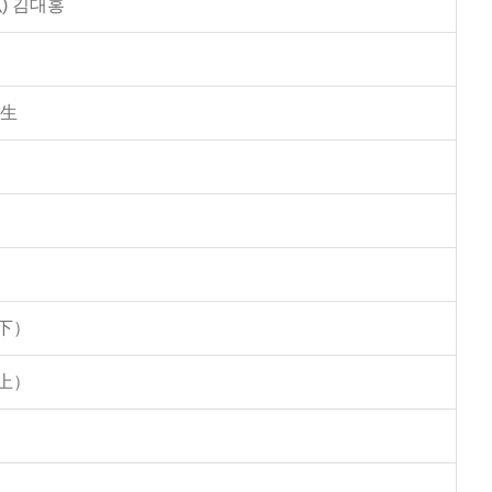
) 김대홍
學生
下）
上）