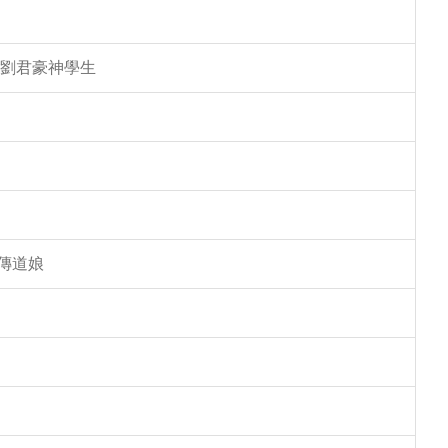
 劉君豪神學生
傳道娘