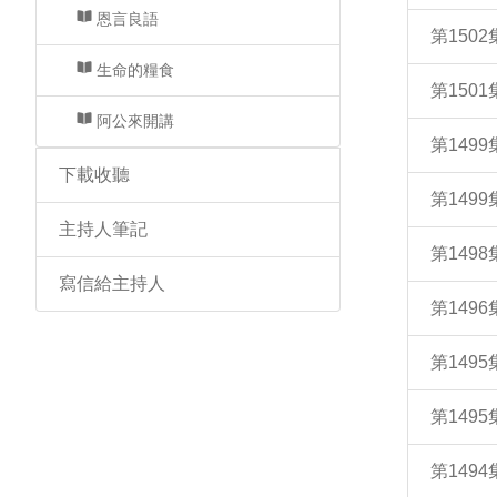
恩言良語
第150
生命的糧食
第150
阿公來開講
第149
下載收聽
第149
主持人筆記
第149
寫信給主持人
第14
第149
第149
第149