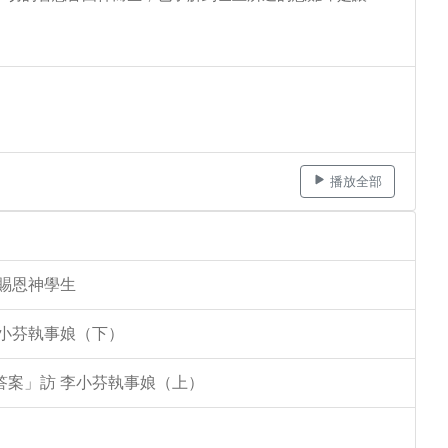
播放全部
李賜恩神學生
李小芬執事娘（下）
答案」訪 李小芬執事娘（上）