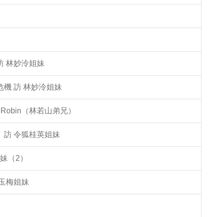
訪 林妙泠姐妹
機 訪 林妙泠姐妹
Robin（林若山弟兄）
」訪 令狐桂英姐妹
妹（2）
李玉梅姐妹