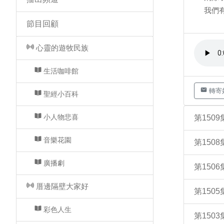
我們
節目回顧
心靈的遊牧民族
生活咖啡館
轉寄
聖經小百科
小人物悲喜
第150
音樂花園
第150
廣播劇
第15
厝邊隔壁大家好
第15
彩色人生
第150