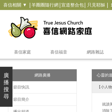
|
|
|
|
喜信相關 ▼
羊圈圈隨行網
宣道整合包
只見耶穌
喜信家庭
喜信福音
網路雜誌
廣
網路廣播
心靈的
播
【小人物
節目快訊
搜
尋
節目簡介
就讀
消除
播出頻道