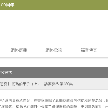
100周年
網路廣播
網路電視
福音傳真
遊牧民族
悲喜】 初熟的果子（上）－訪葉彝丞 第480集
美術系的葉彝丞弟兄，在畫室認識了真耶穌教會的信徒稅彩艷老師，
了壞脾氣。葉弟兄在節目中分享了求學歷程的辛酸，更因禱告而明白