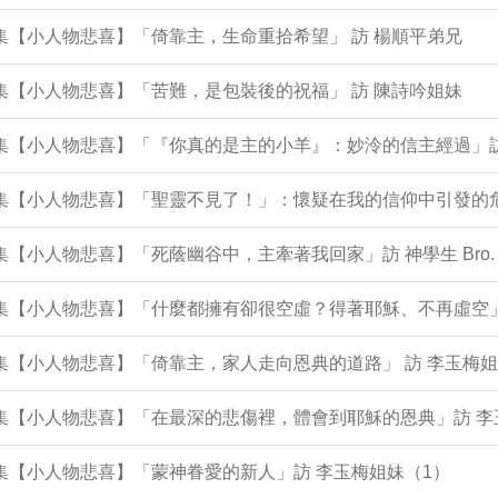
2集【小人物悲喜】「倚靠主，生命重拾希望」 訪 楊順平弟兄
1集【小人物悲喜】「苦難，是包裝後的祝福」 訪 陳詩吟姐妹
9集【小人物悲喜】「『你真的是主的小羊』：妙泠的信主經過」
9集【小人物悲喜】「聖靈不見了！」：懷疑在我的信仰中引發的危
8集【小人物悲喜】「死蔭幽谷中，主牽著我回家」訪 神學生 Bro. 
96集【小人物悲喜】「什麼都擁有卻很空虛？得著耶穌、不再虛空
5集【小人物悲喜】「倚靠主，家人走向恩典的道路」 訪 李玉梅姐
5集【小人物悲喜】「在最深的悲傷裡，體會到耶穌的恩典」訪 
4集【小人物悲喜】「蒙神眷愛的新人」訪 李玉梅姐妹（1）