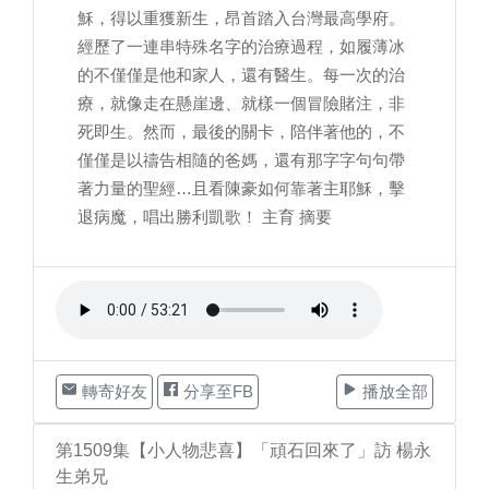
穌，得以重獲新生，昂首踏入台灣最高學府。
經歷了一連串特殊名字的治療過程，如履薄冰
的不僅僅是他和家人，還有醫生。每一次的治
療，就像走在懸崖邊、就樣一個冒險賭注，非
死即生。然而，最後的關卡，陪伴著他的，不
僅僅是以禱告相隨的爸媽，還有那字字句句帶
著力量的聖經…且看陳豪如何靠著主耶穌，擊
退病魔，唱出勝利凱歌！ 主育 摘要
轉寄好友
分享至FB
播放全部
第1509集【小人物悲喜】「頑石回來了」訪 楊永
生弟兄