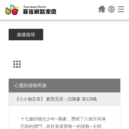
廣播搜尋
心靈的遊牧民族
【小人物悲喜】 蒙恩見證－訪陳豪 第128集
十七歲的陽光少年─陳豪，歷經了八個月與淋
巴癌的搏鬥，終於靠著那唯一的拯救─主耶